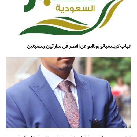
غياب كريستيانو رونالدو عن النصر في مباراتين رسميتين