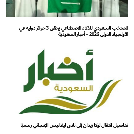
المنتخب السعودي للذكاء الاصطناعي يحقق 3 جوائز دولية في
الأولمبياد الدولي 2026 – أخبار السعودية
تفاصيل انتقال لوكا زيدان إلى نادي ليغانيس الإسباني رسميًا