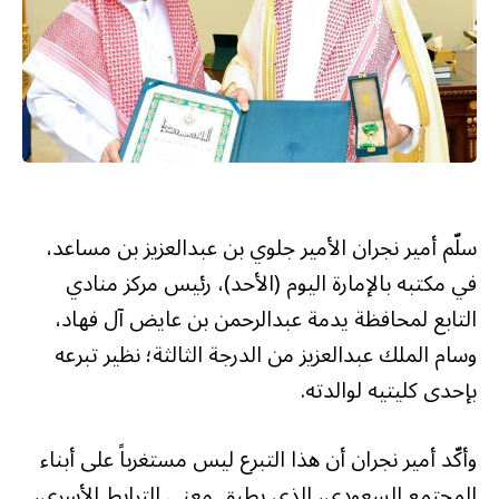
سلّم أمير نجران الأمير جلوي بن عبدالعزيز بن مساعد،
في مكتبه بالإمارة اليوم (الأحد)، رئيس مركز منادي
التابع لمحافظة يدمة عبدالرحمن بن عايض آل فهاد،
وسام الملك عبدالعزيز من الدرجة الثالثة؛ نظير تبرعه
بإحدى كليتيه لوالدته.
وأكّد أمير نجران أن هذا التبرع ليس مستغرباً على أبناء
المجتمع السعودي، الذي يطبق معنى الترابط الأسري،