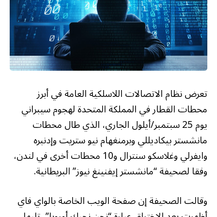
تعرض نظام الاتصالات اللاسلكية العامة في أبرز
محطات القطار في المملكة المتحدة لهجوم سيبراني
يوم 25 سبتمبر/أيلول الجاري، الذي طال محطات
مانشستر بيكاديللي وبرمنغهام نيو ستريت وإدنبره
وايفرلي وغلاسكو سنترال و10 محطات أخرى في لندن،
وفقا لصحيفة “مانشستر إيفنينغ نيوز” البريطانية.
وقالت الصحيفة إن صفحة الويب الخاصة بالواي فاي
أظهرت بعد الاختراق عبارة “نحن نحبك أوروبا”، تليها