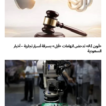
«أوبن AI» تدحض اتهامات «أبل» بسرقة أسرار تجارية – أخبار
السعودية