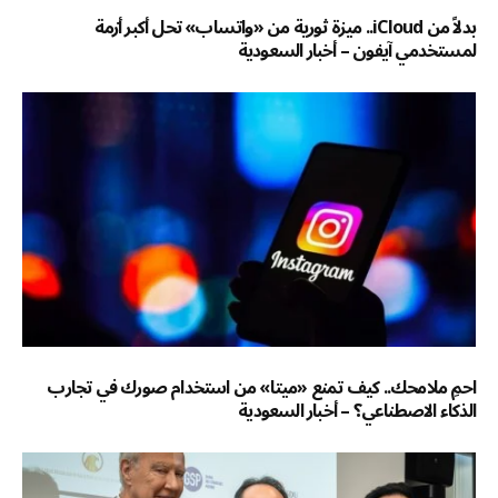
بدلاً من iCloud.. ميزة ثورية من «واتساب» تحل أكبر أزمة
لمستخدمي آيفون – أخبار السعودية
احمِ ملامحك.. كيف تمنع «ميتا» من استخدام صورك في تجارب
الذكاء الاصطناعي؟ – أخبار السعودية