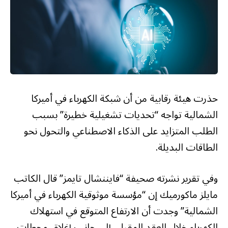
حذرت هيئة رقابية من أن شبكة الكهرباء في أميركا
الشمالية تواجه “تحديات تشغيلية خطيرة” بسبب
الطلب المتزايد على الذكاء الاصطناعي والتحول نحو
الطاقات البديلة.
وفي تقرير نشرته صحيفة “فايننشال تايمز” قال الكاتب
مايلز ماكورميك إن “مؤسسة موثوقية الكهرباء في أميركا
الشمالية” وجدت أن الارتفاع المتوقع في استهلاك
الكهرباء خلال العقد المقبل، إلى جانب إغلاق محطات