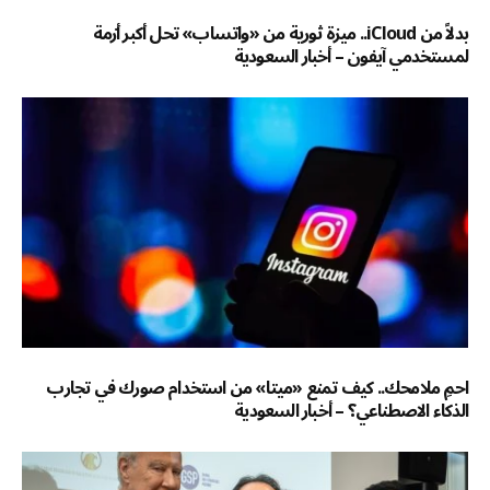
بدلاً من iCloud.. ميزة ثورية من «واتساب» تحل أكبر أزمة
لمستخدمي آيفون – أخبار السعودية
احمِ ملامحك.. كيف تمنع «ميتا» من استخدام صورك في تجارب
الذكاء الاصطناعي؟ – أخبار السعودية