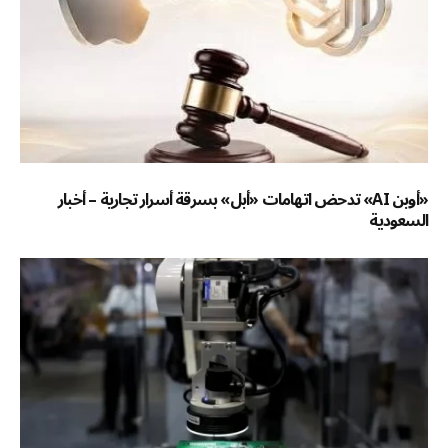
«أوبن AI» تدحض اتهامات «أبل» بسرقة أسرار تجارية – أخبار
السعودية