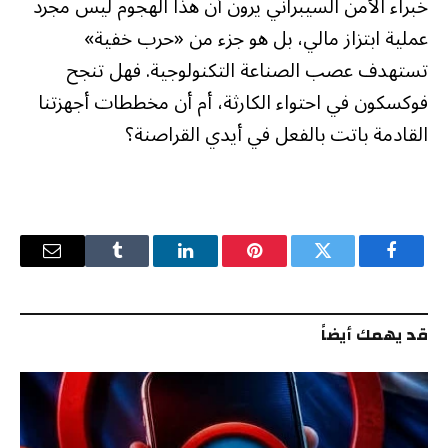
خبراء الأمن السيبراني يرون أن هذا الهجوم ليس مجرد
عملية ابتزاز مالي، بل هو جزء من «حرب خفية»
تستهدف عصب الصناعة التكنولوجية. فهل تنجح
فوكسكون في احتواء الكارثة، أم أن مخططات أجهزتنا
القادمة باتت بالفعل في أيدي القراصنة؟
فيسبوك
تويتر
بينتيريست
لينكدإن
Tumblr
البريد
الإلكترو
قد يهمك أيضاً