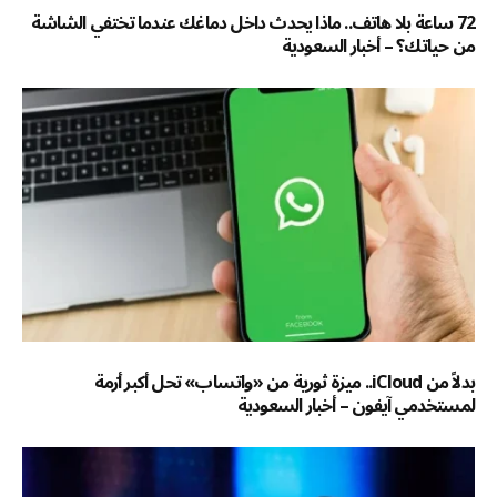
72 ساعة بلا هاتف.. ماذا يحدث داخل دماغك عندما تختفي الشاشة
من حياتك؟ – أخبار السعودية
بدلاً من iCloud.. ميزة ثورية من «واتساب» تحل أكبر أزمة
لمستخدمي آيفون – أخبار السعودية