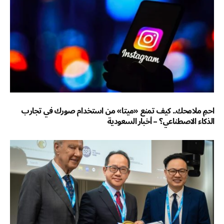
احمِ ملامحك.. كيف تمنع «ميتا» من استخدام صورك في تجارب
الذكاء الاصطناعي؟ – أخبار السعودية