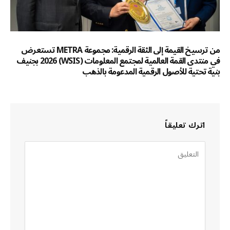
من ترسيخ القيمة إلى الثقة الرقمية: مجموعة METRA تستعرض
في منتدى القمة العالمية لمجتمع المعلومات (WSIS) 2026 بجنيف
بنية تحتية للأصول الرقمية المدعومة بالذهب
اترك تعليقاً