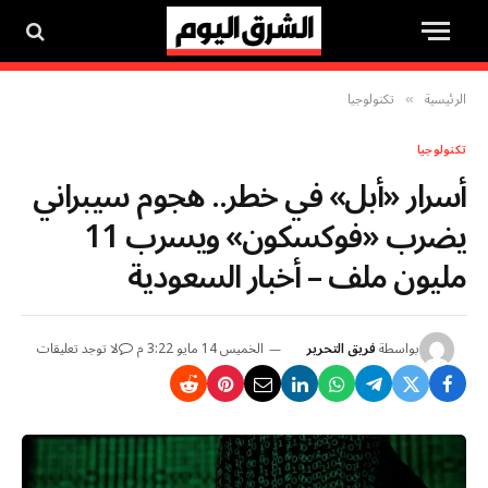
الرئيسية
تكنولوجيا
»
تكنولوجيا
أسرار «أبل» في خطر.. هجوم سيبراني
يضرب «فوكسكون» ويسرب 11
مليون ملف – أخبار السعودية
بواسطة
فريق التحرير
الخميس 14 مايو 3:22 م
لا توجد تعليقات