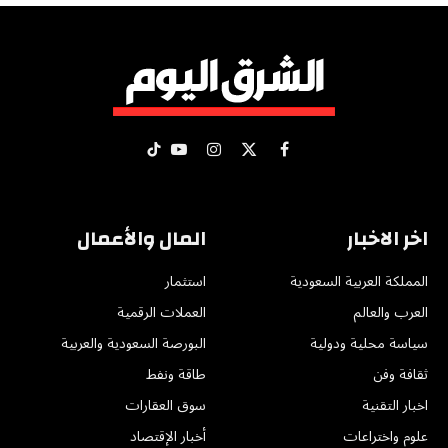
X
فيسبوك
الانستغرام
يوتيوب
تيكتوك
(Twitter)
اخر الاخبار
المال والأعمال
المملكة العربية السعودية
استثمار
العرب والعالم
العملات الرقمية
سياسة محلية ودولية
البورصة السعودية والعربية
ثقافة وفن
طاقة ونفط
اخبار التقنية
سوق العقارات
علوم واختراعات
أخبار الإقتصاد