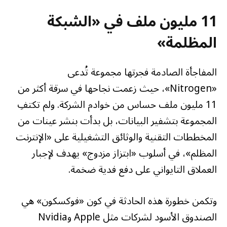
11 مليون ملف في «الشبكة
المظلمة»
المفاجأة الصادمة فجرتها مجموعة تُدعى
«Nitrogen»، حيث زعمت نجاحها في سرقة أكثر من
11 مليون ملف حساس من خوادم الشركة. ولم تكتفِ
المجموعة بتشفير البيانات، بل بدأت بنشر عينات من
المخططات التقنية والوثائق التشغيلية على «الإنترنت
المظلم»، في أسلوب «ابتزاز مزدوج» يهدف لإجبار
العملاق التايواني على دفع فدية ضخمة.
وتكمن خطورة هذه الحادثة في كون «فوكسكون» هي
الصندوق الأسود لشركات مثل Apple وNvidia