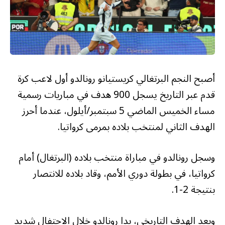
أصبح النجم البرتغالي كريستيانو رونالدو أول لاعب كرة
قدم عبر التاريخ يسجل 900 هدف في مباريات رسمية
مساء الخميس الماضي 5 سبتمبر/أيلول، عندما أحرز
الهدف الثاني لمنتخب بلاده بمرمى كرواتيا.
وسجل رونالدو في مباراة منتخب بلاده (البرتغال) أمام
كرواتيا، في بطولة دوري الأمم، وقاد بلاده للانتصار
بنتيجة 2-1.
وبعد الهدف التاريخي، بدا رونالدو خلال الاحتفال شديد