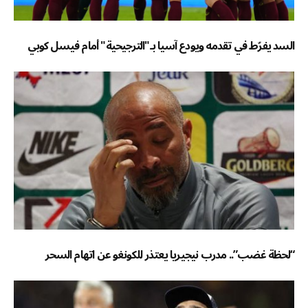
السد يفرّط في تقدمه ويودع آسيا بـ"الترجيحية" أمام فيسل كوبي
“لحظة غضب”.. مدرب نيجيريا يعتذر للكونغو عن اتهام السحر