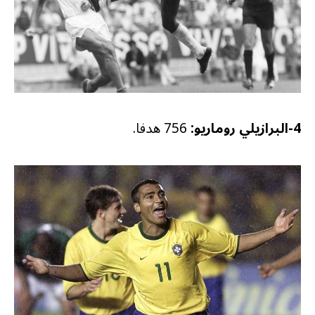
4-البرازيلي روماريو:
756 هدفا.