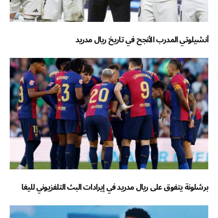
أنشيلوتي المدرب الأنجح في تاريخ ريال مدريد
برشلونة يتفوق على ريال مدريد في إيرادات البث التلفزيوني لليغا