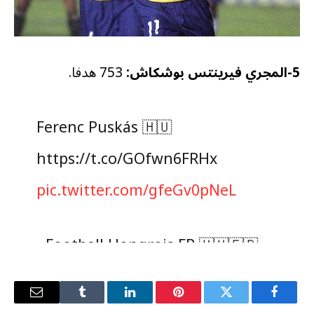
5-المجري فيرينتس بوشكاش:
753 هدفا.
Ferenc Puskás 🇭🇺
https://t.co/GOfwn6FRHx
pic.twitter.com/gfeGv0pNeL
— Football Hongrois FR 🇭🇺🇫🇷
(@FootHongroisFR)
September 3,
2024
فيسبوك
تويتر
بينتيريست
لينكدإن
Tumblr
البريد