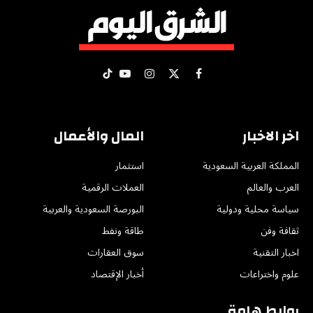
X
فيسبوك
الانستغرام
يوتيوب
تيكتوك
(Twitter)
اخر الاخبار
المال والأعمال
المملكة العربية السعودية
استثمار
العرب والعالم
العملات الرقمية
سياسة محلية ودولية
البورصة السعودية والعربية
ثقافة وفن
طاقة ونفط
اخبار التقنية
سوق العقارات
علوم واختراعات
أخبار الإقتصاد
روابط هامة