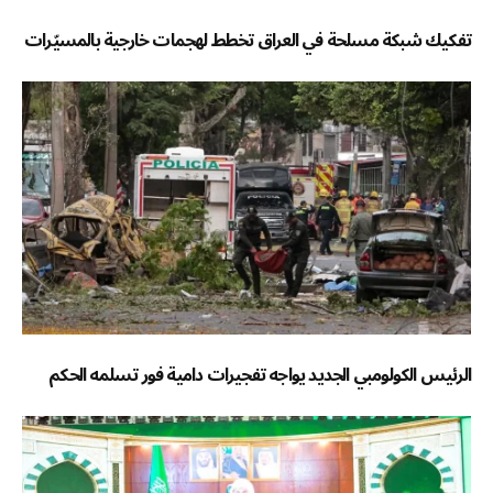
تفكيك شبكة مسلحة في العراق تخطط لهجمات خارجية بالمسيّرات
الرئيس الكولومبي الجديد يواجه تفجيرات دامية فور تسلمه الحكم