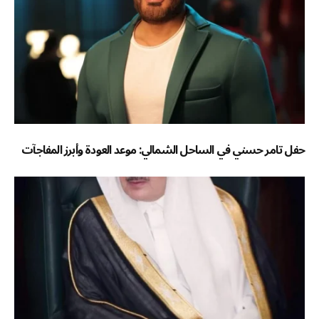
حفل تامر حسني في الساحل الشمالي: موعد العودة وأبرز المفاجآت