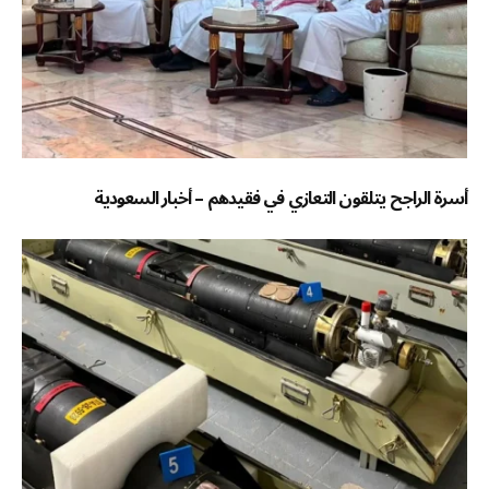
أسرة الراجح يتلقون التعازي في فقيدهم – أخبار السعودية