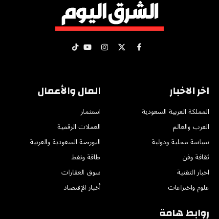
X
فيسبوك
الانستغرام
يوتيوب
تيكتوك
(Twitter)
اخر الاخبار
المال والأعمال
المملكة العربية السعودية
استثمار
العرب والعالم
العملات الرقمية
سياسة محلية ودولية
البورصة السعودية والعربية
ثقافة وفن
طاقة ونفط
اخبار التقنية
سوق العقارات
علوم واختراعات
أخبار الإقتصاد
روابط هامة