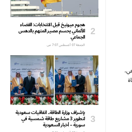
هجوم ميونيخ قبل الانتخابات: القضاء
الألماني يحسم مصير المتهم بالدهس
الجماعي
الجمعة 07 أغسطس 7:07 ص
عي،
ة
بإشراف وزارة الطاقة.. اتفاقيات سعودية
لتطوير 3 مشاريع طاقة شمسية في
سورية – أخبار السعودية