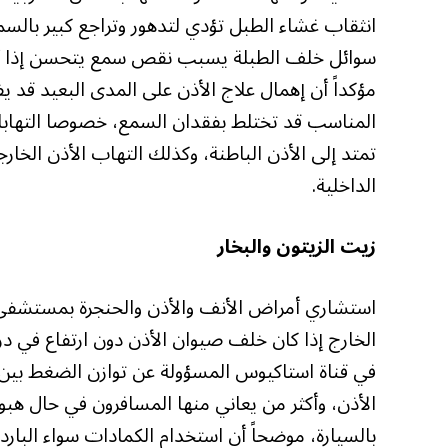
انثقاب غشاء الطبل تؤدي لتدهور وتراجع كبير بال
سوائل خلف الطبلة يسبب نقص سمع يتحسن إذا أ
مؤكداً أن إهمال علاج الأذن على المدى البعيد قد يف
المناسب قد تختلط بفقدان السمع، خصوصا التهابات
تمتد إلى الأذن الباطنة، وكذلك التهاب الأذن الخا
الداخلية.
زيت الزيتون والبخار
استشاري أمراض الأنف والأذن والحنجرة بمستشفى
الخارج إذا كان خلف صيوان الأذن دون ارتفاع في در
في قناة استاكيوس المسؤولة عن توازن الضغط بين 
الأذن، وأكثر من يعاني منها المسافرون في حال هبو
بالسيارة، موضحاً أن استخدام الكمادات سواء البا