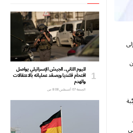
لى
ن
لليوم الثاني.. الجيش الإسرائيلي يواصل
اقتحام قلنديا ويصعّد عملياته بالاعتقالات
والهدم
الجمعة 07 أغسطس 8:08 ص
بة
تى