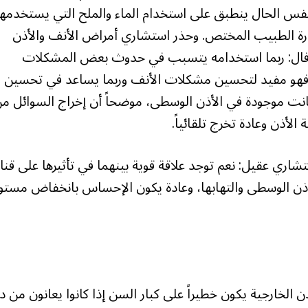
ونفس الحال ينطبق على استخدام الماء والملح التي يستخدمها
يارة الطبيب المختص. وحذر استشاري أمراض الأنف والأذن
وقال: ربما استخدامه يتسبب في حدوث بعض المشكلات
اء فهو مفيد لتحسين مشكلات الأنف وربما يساعد في تحسين
نت موجودة في الأذن الوسطى، موضحاً أن إخراج السوائل م
أذن وعادة تخرج تلقائياً.
تشاري عقيل: نعم توجد علاقة قوية بينهما في تأثيرها على قنا
أذن الوسطى والتهابها، وعادة يكون الإحساس بانخفاض مست
الخارجية يكون خطيراً على كبار السن إذا كانوا يعانون من دا