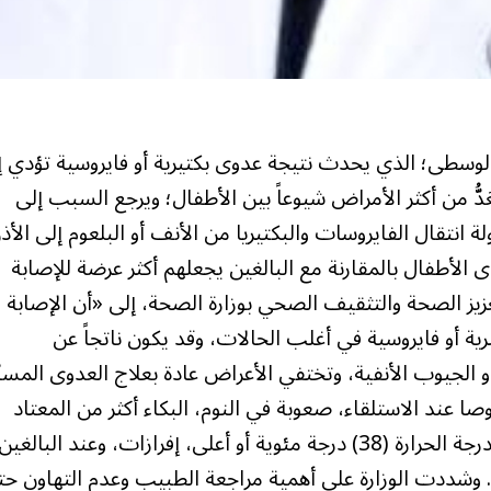
لوسطى؛ الذي يحدث نتيجة عدوى بكتيرية أو فايروسية تؤدي إ
ُّ من أكثر الأمراض شيوعاً بين الأطفال؛ ويرجع السبب إلى
 انتقال الفايروسات والبكتيريا من الأنف أو البلعوم إلى الأذ
لأطفال بالمقارنة مع البالغين يجعلهم أكثر عرضة للإصابة
تعزيز الصحة والتثقيف الصحي بوزارة الصحة، إلى «أن الإصابة
ة أو فايروسية في أغلب الحالات، وقد يكون ناتجاً عن
لجيوب الأنفية، وتختفي الأعراض عادة بعلاج العدوى المسبِّ
 عند الاستلقاء، صعوبة في النوم، البكاء أكثر من المعتاد
وسحب الأذن، عدم الاستجابة للأصوات، ارتفاع في درجة الحرارة (38) درجة مئوية أو أعلى، إفرازات، وعند البالغين
وشددت الوزارة على أهمية مراجعة الطبيب وعدم التهاون ح