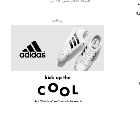
الجمعة 07 أغسطس 7:01 ص
ة
إعلانات