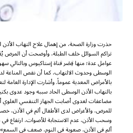
حذرت وزارة الصحة، من إهمال علاج التهاب الأذن ا
تراكم السوائل خلف الطبلة، وأوضحت أن المرض يُعَد
عوامل عدة؛ منها قِصَر قناة إستاكيوس وبالتالي سهولة
الوسطى وحدوث الالتهاب، كما أن نقص المناعة لدى ا
بالأمراض المعدية عموماً. وأشارت الإدارة العامة ل
بالتهاب الأذن الوسطى الحاد سببه وجود عدوى بكتيري
مضاعفات لعدوى أصابت الجهاز التنفسي العلوي أو ا
للمرض، والأعراض لدى الأطفال ألم في الأذن، خصوصا
ألم في الأذن، صعوبة في النوم، ضعف في السمع». 