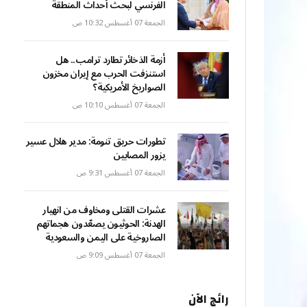
الفرنسي لبحث أحداث المنطقة
الجمعة 07 أغسطس 10:32 ص
أزمة الذخائر تطارد ترامب.. هل
استنزفت الحرب مع إيران مخزون
الصواريخ الأمريكية؟
الجمعة 07 أغسطس 10:10 ص
تطورات حريق تنومة: مدير هلال عسير
يزور المصابين
الجمعة 07 أغسطس 9:31 ص
عشرات القتلى ومخاوف من انهيار
الهدنة: الحوثيون يصعّدون هجماتهم
الصاروخية على اليمن والسعودية
الجمعة 07 أغسطس 9:09 ص
رائج الآن