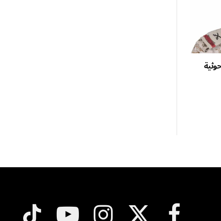
ءات حوثية
فيسبوك
X
الانستغرام
يوتيوب
تيكتوك