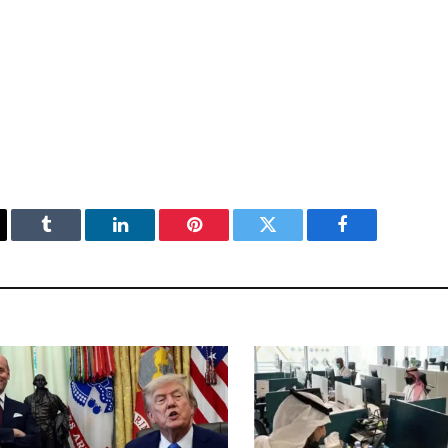
فيسبوك
تويتر
بينتيريست
لينكدإن
Tumblr