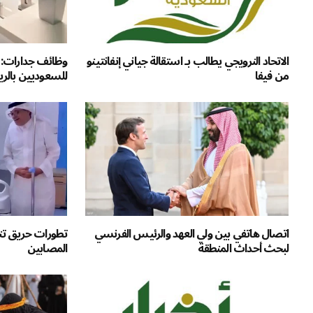
الاتحاد النرويجي يطالب بـ استقالة جياني إنفانتينو
من فيفا
للسعوديين بالر
اتصال هاتفي بين ولي العهد والرئيس الفرنسي
تطورات حريق تنو
لبحث أحداث المنطقة
المصابين