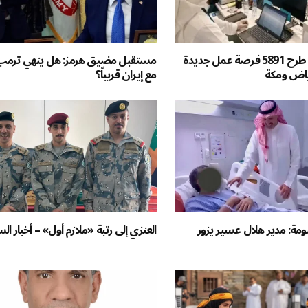
وظائف جدارات: طرح 5891 فرصة عمل جديدة
مستقبل مضيق هرمز: هل ينهي ترمب 
ياض ومكة
مع إيران قريباً؟
مة: مدير هلال عسير يزور
العنزي إلى رتبة «ملازم أول» – أخبار ال