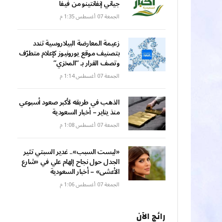
جياني إنفانتينو من فيفا
الجمعة 07 أغسطس 1:35 م
زعيمة المعارضة البيلاروسية تندد
بتصنيف موقع يورونيوز كإعلام متطرّف
وتصف القرار بـ “المخزي”
الجمعة 07 أغسطس 1:14 م
الذهب في طريقه لأكبر صعود أسبوعي
منذ يناير – أخبار السعودية
الجمعة 07 أغسطس 1:08 م
«ليست السبب».. غدير السبتي تثير
الجدل حول نجاح إلهام علي في «شارع
الأعشى» – أخبار السعودية
الجمعة 07 أغسطس 1:06 م
رائج الآن