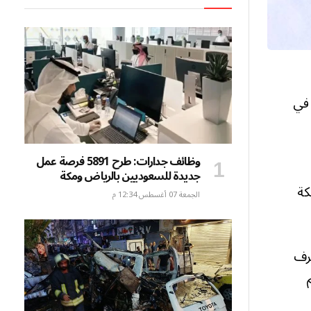
 في
وظائف جدارات: طرح 5891 فرصة عمل
جديدة للسعوديين بالرياض ومكة
كة
الجمعة 07 أغسطس 12:34 م
شرف