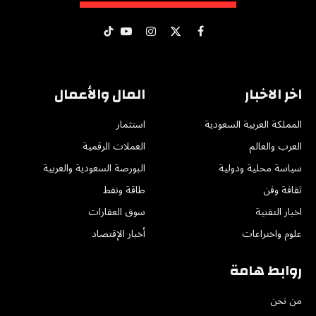
X
فيسبوك
الانستغرام
يوتيوب
تيكتوك
(Twitter)
اخر الاخبار
المال والأعمال
المملكة العربية السعودية
استثمار
العرب والعالم
العملات الرقمية
سياسة محلية ودولية
البورصة السعودية والعربية
ثقافة وفن
طاقة ونفط
اخبار التقنية
سوق العقارات
علوم واختراعات
أخبار الإقتصاد
روابط هامة
من نحن