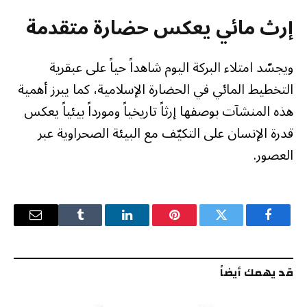
إرث مائي يعكس حضارة متقدمة
ويجسّد امتلاء البركة اليوم شاهداً حياً على عبقرية
التخطيط المائي في الحضارة الإسلامية، كما يبرز أهمية
هذه المنشآت بوصفها إرثاً تاريخياً ومورداً بيئياً يعكس
قدرة الإنسان على التكيّف مع البيئة الصحراوية عبر
العصور.
فيسبوك
تويتر
بينتيريست
لينكدإن
Tumblr
البريد
الإلكترو
قد يهمك أيضاً