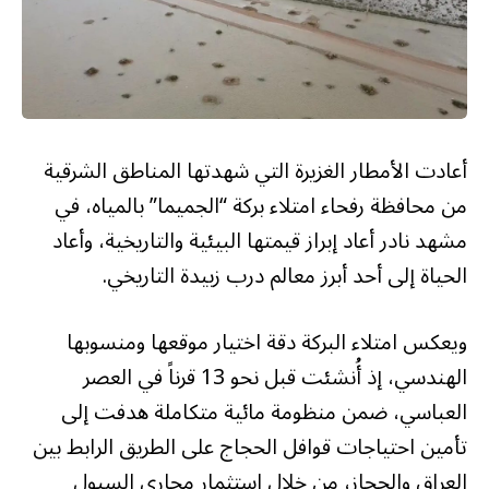
أعادت الأمطار الغزيرة التي شهدتها المناطق الشرقية
من محافظة رفحاء امتلاء بركة “الجميما” بالمياه، في
مشهد نادر أعاد إبراز قيمتها البيئية والتاريخية، وأعاد
الحياة إلى أحد أبرز معالم درب زبيدة التاريخي.
ويعكس امتلاء البركة دقة اختيار موقعها ومنسوبها
الهندسي، إذ أُنشئت قبل نحو 13 قرناً في العصر
العباسي، ضمن منظومة مائية متكاملة هدفت إلى
تأمين احتياجات قوافل الحجاج على الطريق الرابط بين
العراق والحجاز، من خلال استثمار مجاري السيول