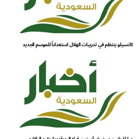
كانسيلو ينتظم في تدريبات الهلال استعداداً للموسم الجديد
مباراة بايرن ميونيخ وأستون فيلا الودية: دياز يقود البافاري