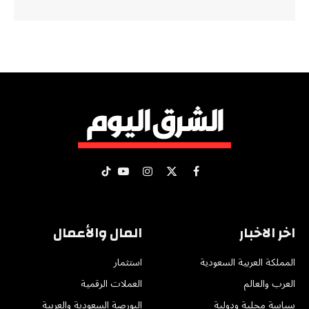
X
فيسبوك
الانستغرام
يوتيوب
تيكتوك
(Twitter)
اخر الاخبار
المال والأعمال
المملكة العربية السعودية
استثمار
العرب والعالم
العملات الرقمية
سياسة محلية ودولية
البورصة السعودية والعربية