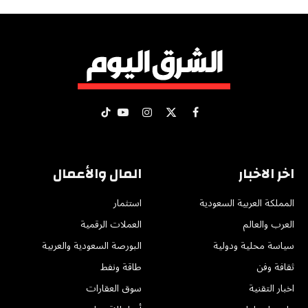
X
فيسبوك
الانستغرام
يوتيوب
تيكتوك
(Twitter)
اخر الاخبار
المال والأعمال
المملكة العربية السعودية
استثمار
العرب والعالم
العملات الرقمية
سياسة محلية ودولية
البورصة السعودية والعربية
ثقافة وفن
طاقة ونفط
اخبار التقنية
سوق العقارات