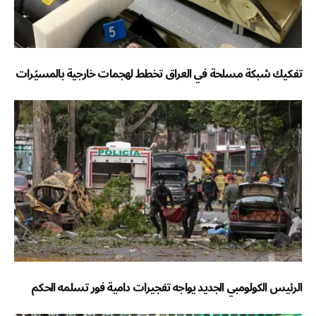
تفكيك شبكة مسلحة في العراق تخطط لهجمات خارجية بالمسيّرات
الرئيس الكولومبي الجديد يواجه تفجيرات دامية فور تسلمه الحكم