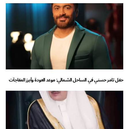
حفل تامر حسني في الساحل الشمالي: موعد العودة وأبرز المفاجآت