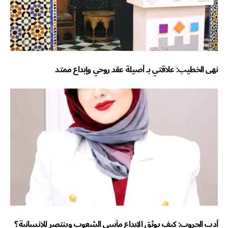
نهى الخطيب: علاقتي بـ أصيلة عقد روحي وإبداع ممتد
أدب الحروب: كيف يوثق الإبداع مآسي الشعوب وينتصر للإنسانية؟