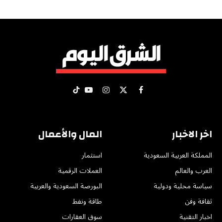
X
فيسبوك
الانستغرام
يوتيوب
تيكتوك
(Twitter)
اخر الاخبار
المال والأعمال
المملكة العربية السعودية
استثمار
العرب والعالم
العملات الرقمية
سياسة محلية ودولية
البورصة السعودية والعربية
ثقافة وفن
طاقة ونفط
اخبار التقنية
سوق العقارات