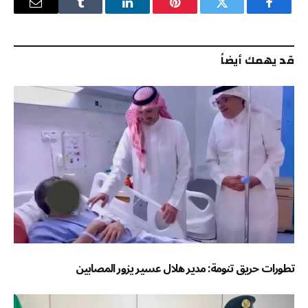
فيسبوك
تويتر
بينتيريست
لينكدإن
Tumblr
البريد
الإلكترو
قد يهمك أيضاً
تطورات حريق تنومة: مدير هلال عسير يزور المصابين