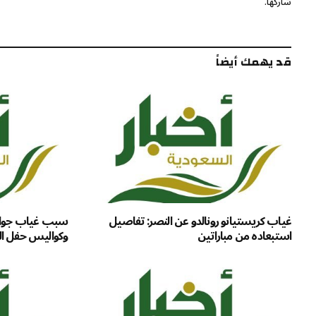
شاركها.
قد يهمك أيضاً
غياب كريستيانو رونالدو عن النصر: تفاصيل
سبب غياب جواو
استبعاده من مباراتين
وكواليس حفل ال