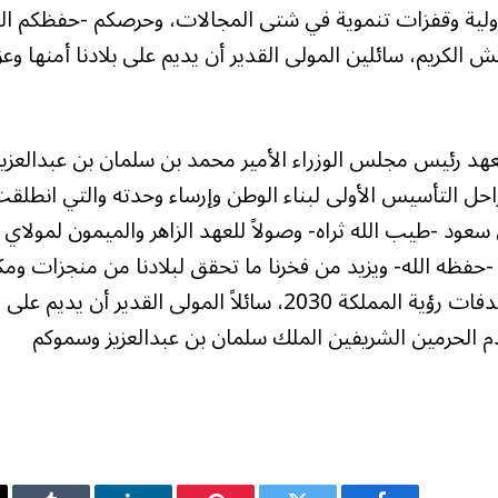
دولية وقفزات تنموية في شتى المجالات، وحرصكم -حفظكم الل
الكريم، سائلين المولى القدير أن يديم على بلادنا أمنها وعز
عهد رئيس مجلس الوزراء الأمير محمد بن سلمان بن عبدالعزيز
راحل التأسيس الأولى لبناء الوطن وإرساء وحدته والتي انطلق
عود -طيب الله ثراه- وصولاً للعهد الزاهر والميمون لمولاي
-حفظه الله- ويزيد من فخرنا ما تحقق لبلادنا من منجزات ومك
دولية وتطور شامل في جميع المجالات وفقاً لمستهدفات رؤية المملكة 2030، سائلاً المولى القدير أن يديم على
ادم الحرمين الشريفين الملك سلمان بن عبدالعزيز وسموكم