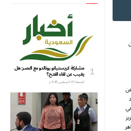
ن
مشاركة كريستيانو رونالدو مع النصر: هل
يغيب عن لقاء الفتح؟
الجمعة 07 أغسطس 9:45 م
عن
ني الـ94 لتوحيد
في
يز
هر