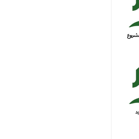
مشروع
يد