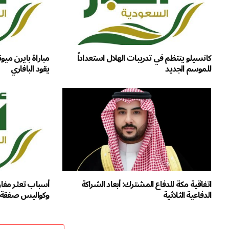
كانسيلو ينتظم في تدريبات الهلال استعداداً
مباراة بايرن ميون
للموسم الجديد
يقود البافاري
اتفاقية مكة للدفاع المشترك: أبعاد الشراكة
أسباب تعثر مف
الدفاعية الثلاثية
وكواليس صفقة