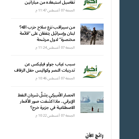
تفاصيل استبعاده من مباراتين
الجمعة 07 أغسطس 11:47 م
من سيراقب نزع سلاح حزب الله؟
لبنان وإسرائيل يتفقان على “قائمة
مختصرة” لدول مرشحة
الجمعة 07 أغسطس 11:24 م
سبب غياب جواو فيليكس عن
تدريبات النصر وكواليس حفل الزفاف
الجمعة 07 أغسطس 10:46 م
الحصار الأميركي يشلّ شريان النفط
الإيراني.. ماذا كشفت صور الأقمار
الاصطناعية في جزيرة خرج؟
الجمعة 07 أغسطس 10:22 م
رائج الآن