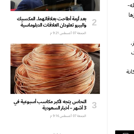
ه-
ها
بعد أزمة أطاحت بعلاقاتهما.. المكسيك
والبيرو تعاودان العلاقات الدبلوماسية
الجمعة 07 أغسطس 9:21 م
،
ت
انة
النحاس يتجه لأكبر مكاسب أسبوعية في
3 أشهر – أخبار السعودية
الجمعة 07 أغسطس 9:16 م