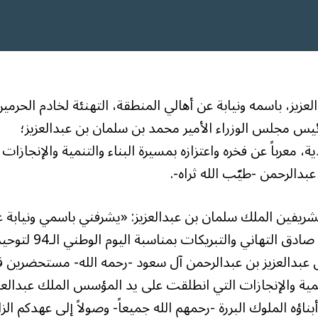
عزيز، باسمه ونيابة عن أهالي المنطقة، التهنئة لخادم الحرمي
ئيس مجلس الوزراء الأمير محمد بن سلمان بن عبدالعزيز؛
لكة العربية السعودية، معرباً عن فخره واعتزازه بمسيرة البناء والتنمية والإنجازات
دالرحمن -طيّب الله ثراه-.
الشريفين الملك سلمان بن عبدالعزيز: «يشرفني باسمي ونيابة 
كافة أهالي منطقة تبوك أن أرفع إلى مقامكم الكريم صادق التهاني والتبريكات بمناسبة اليوم الوط
 عبدالعزيز بن عبدالرحمن آل سعود -رحمه الله- مستحضرين 
لتنمية والإنجازات التي انطلقت على يد المؤسس الملك عبدالعز
ؤه الملوك البررة -رحمهم الله جميعاً- وصولاً إلى عهدكم الزا