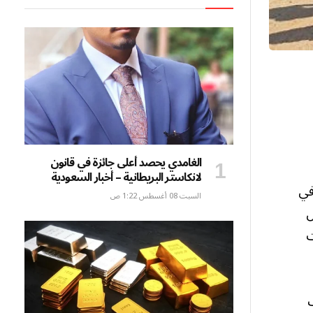
الغامدي يحصد أعلى جائزة في قانون
لانكاستر البريطانية – أخبار السعودية
رات في
السبت 08 أغسطس 1:22 ص
يقل
غارات