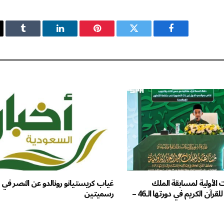
فيسبوك
تويتر
بينتيريست
لينكدإن
Tumblr
 الأولية لمسابقة الملك
غياب كريستيانو رونالدو عن النصر في م
عبدالعزيز الدولية للقرآن الكريم في دورتها الـ46 –
رسميتين