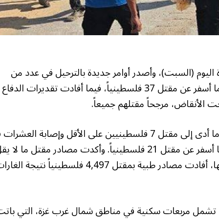
 اليوم (السبت)، وأصدر أوامر جديدة بالترحيل في عدد من
المناطق. وقصف الجيش منزلاً في منطقة الصبرة ما أسفر عن مقتل 37 فلسطينياً، فيما أفادت تقديرات الدفاع
واستهدف الطيران الحربي مجموعة من المواطنين، ما أدى إلى مقتل 7 فلسطينيين على الأقل وإصابة العش
جباليا. وقصف جيش الاحتلال منزلاً ودراجة نارية، ما أسفر عن مقتل 21 فلسطينياً. وأكدت مصادر مقتل ما لا 
عن 95 فلسطينياً منذ فجر اليوم (السبت). من جانبها، أفادت مصادر طبية بمقتل 4,497 فلسطينياً نتيجة ال
دة تشمل مربعات سكنية في مناطق شمال غرب غزة، التي باتت