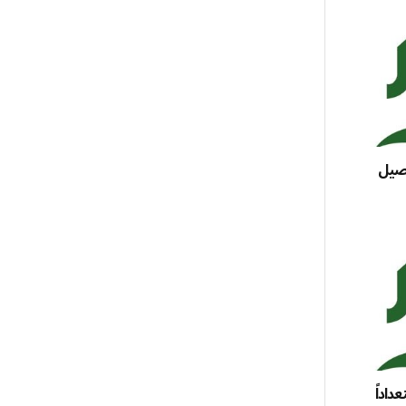
اصيل
داداً