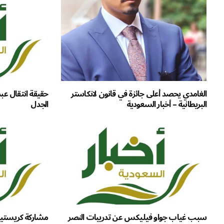
الغامدي يحصد أعلى جائزة في قانون لانكاستر
حقيقة انتقال عبد
البريطانية – أخبار السعودية
الجدل
سبب غياب جواو فيليكس عن تدريبات النصر
مشاركة كريستيان