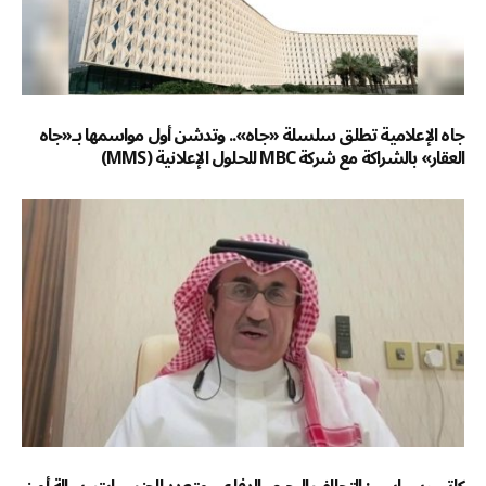
جاه الإعلامية تطلق سلسلة «جاه».. وتدشن أول مواسمها بـ«جاه
العقار» بالشراكة مع شركة MBC للحلول الإعلانية (MMS)