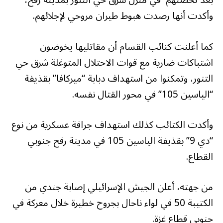
بعد تحصنهم في منزل شرق حي التنور بمدينة رفح،
وأكدت أنها رصدت هبوط طيران مروحي لإجلائهم.
كما أعلنت كتائب القسام أن مقاتليها يخوضون
اشتباكات ضارية مع قوات الاحتلال المتوغلة شرق حي
التنور، وتمكنوا من استهداف دبابة “ميركافا” بقذيفة
“الياسين 105” في محور القتال نفسه.
وأكدت الكتائب كذلك استهداف جرافة عسكرية من نوع
“دي 9” بقذيفة الياسين 105 في مدينة رفح جنوبي
القطاع.
من جهته، أعلن الجيش الإسرائيلي إصابة جندي من
الكتيبة 50 في لواء ناحال بجروح خطيرة خلال معركة في
جنوبي قطاع غزة.