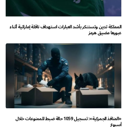
المملكة تدين وتستنكر بأشد العبارات استهداف ناقلة إماراتية أثناء
عبورها مضيق هرمز
«المنافذ الجمركية»: تسجيل 1059 حالة ضبط للممنوعات خلال
أسبوع