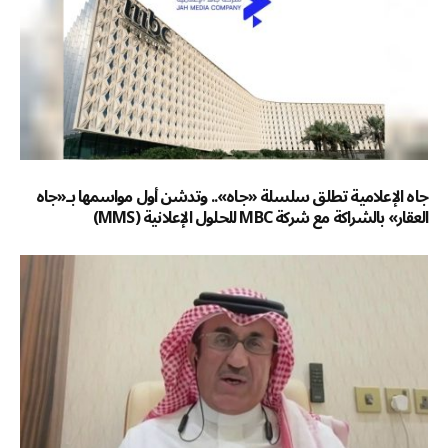
جاه الإعلامية تطلق سلسلة «جاه».. وتدشن أول مواسمها بـ«جاه
العقار» بالشراكة مع شركة MBC للحلول الإعلانية (MMS)