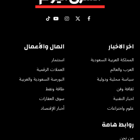
X
فيسبوك
الانستغرام
يوتيوب
تيكتوك
(Twitter)
اخر الاخبار
المال والأعمال
المملكة العربية السعودية
استثمار
العرب والعالم
العملات الرقمية
سياسة محلية ودولية
البورصة السعودية والعربية
ثقافة وفن
طاقة ونفط
اخبار التقنية
سوق العقارات
علوم واختراعات
أخبار الإقتصاد
روابط هامة
من نحن