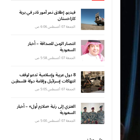
فيديو. إطلاق نمر آمور نادر في برية
كازاخستان
الجمعة 07 أغسطس 6:06 ص
انتصار الزمن للصداقة – أخبار
السعودية
الجمعة 07 أغسطس 5:58 ص
8 دول عربية وإسلامية تدعو لوقف
انتهاكات إسرائيل وإقامة دولة فلسطين
الجمعة 07 أغسطس 5:05 ص
العنزي إلى رتبة «ملازم أول» – أخبار
السعودية
الجمعة 07 أغسطس 5:00 ص