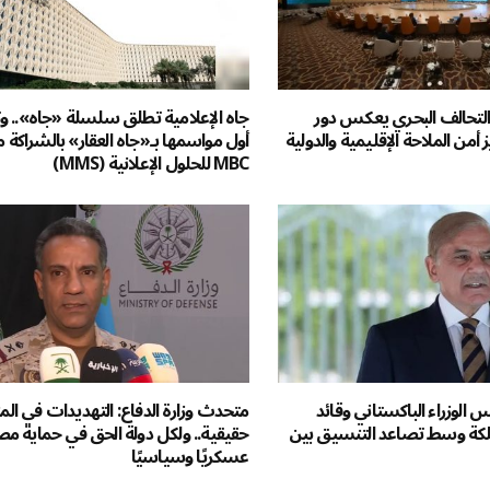
تحالف البحري يعكس دور
جاه الإعلامية تطلق سلسلة «جاه».. 
 أمن الملاحة الإقليمية والدولية
أول مواسمها بـ«جاه العقار» بالشراكة 
MBC للحلول الإعلانية (MMS)
س الوزراء الباكستاني وقائد
متحدث وزارة الدفاع: التهديدات في الم
لكة وسط تصاعد التنسيق بين
حقيقية.. ولكل دولة الحق في حماية مص
عسكريًا وسياسيًا