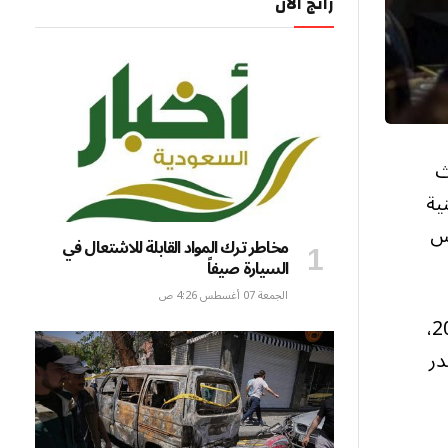
رائج الآن
ث
عدينية
دس
مخاطر ترك المواد القابلة للاشتعال في
السيارة صيفاً
الجمعة 07 أغسطس 4:26 ص
وأكّد معاليه في كلمته خلال افتتاح “الليلة السعودية”، أن المملكة تشهد نهضة تنموية شاملة ترتكز على رؤية 2030،
در