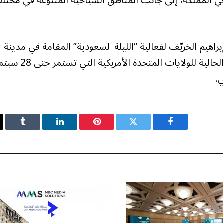
في المملكة، إلى جانب المناطق السياحية المتنوعة في مختل
براهيم الخريّف لفعالية “الليلة السعودية” المقامة في مدينة
لاس فيغاس الأمريكية، على هامش زيارته الرسمية الحالية للولايات المتحدة الأم
.
فيسبوك
تويتر
بينتيريست
لينكدإن
Tumblr