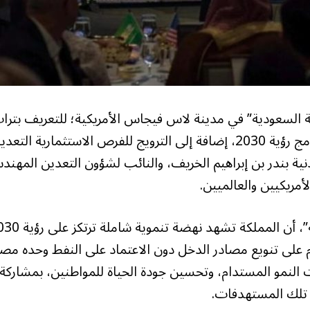
ليلة السعودية” في مدينة لاس فيجاس الأمريكية؛ للتعريف بترا
المملكة وتاريخها ومشروعاتها التنموية العملاقة وبرامج رؤية 2030، إضافة إلى الترويج للفرص الاستثمارية الت
عدنية بندر بن إبراهيم الخريف، والنائب لشؤون التعدين المهن
مريكيين والعالميين.
على تنويع مصادر الدخل دون الاعتماد على النفط وحده مص
النمو المستدام، وتحسين جودة الحياة للمواطنين، بمشاركة
 تلك المستهدفات.