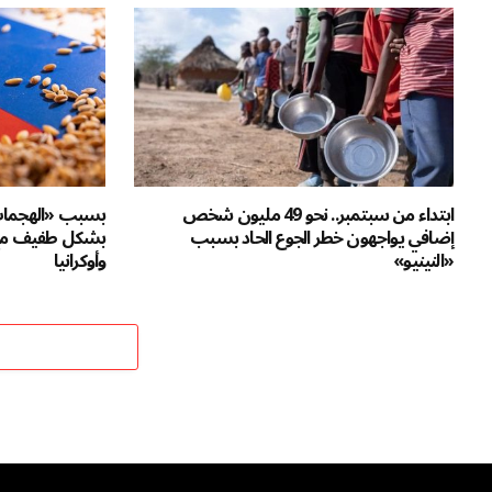
ابتداء من سبتمبر.. نحو 49 مليون شخص
بسبب «الهجمات ا
إضافي يواجهون خطر الجوع الحاد بسبب
بشكل طفيف مع
«النينيو»
وأوكرانيا