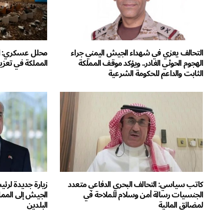
التحالف يعزي في شهداء الجيش اليمني جراء
محلل عسكري: ال
الهجوم الحوثي الغادر.. ويؤكد موقف المملكة
المملكة في تعزيز
الثابت والداعم للحكومة الشرعية
كاتب سياسي: التحالف البحري الدفاعي متعدد
زيارة جديدة لرئي
الجنسيات رسالة أمن وسلام للملاحة في
الجيش إلى المم
لمضائق المائية
البلدين