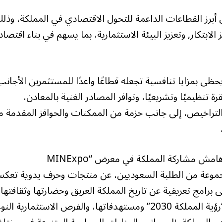
أبرز القطاعات الداعمة للتحول الاقتصادي في المملكة، وذل
لابتكار, وتعزيز البيئة الاستثمارية، بما يسهم في بناء اقتصاد
حظى بمزايا تنافسية تجعله قطاعًا واعدًا للمستثمرين الأجانب
ة تنظيميًا وتشريعيًا، وتوافر المصادر الغنية بالمعادن،
التراخيص، إلى جانب حزمة من الممكنات والحوافز المقدمة 
وتضمنت فعاليات “الليلة السعودية” المقامة على هامش مشاركة المملكة في معرض “MINExpo
ضًا مقدمة من مجموعة من الطلبة السعوديين، عن منتجات وحرف يدوية تع
برامج تعريفية عن تاريخ المملكة العريق وحضارتها وثقافتها
المتنوعة، إضافة إلى تسليط الضوء على أبرز برامج “رؤية المملكة 2030” ومستهدفاتها، والفرص الاستثمارية 