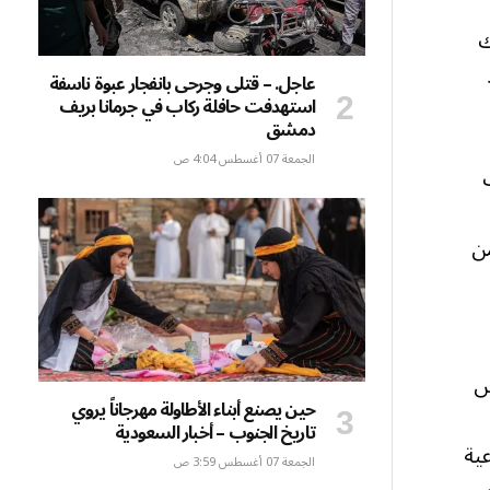
ك
عاجل. – قتلى وجرحى بانفجار عبوة ناسفة
استهدفت حافلة ركاب في جرمانا بريف
دمشق
الجمعة 07 أغسطس 4:04 ص
من
كس
حين يصنع أبناء الأطاولة مهرجاناً يروي
تاريخ الجنوب – أخبار السعودية
النوعية
الجمعة 07 أغسطس 3:59 ص