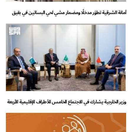
أمانة الشرقية تطوّر مدخلًا ومضمار مشي لحي البساتين في بقيق
وزير الخارجية يشارك في الاجتماع الخامس للأطراف الإقليمية الأربعة