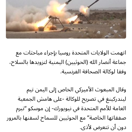
اتهمت الولايات المتحدة روسيا بإجراء مباحثات مع
جماعة أنصار الله (الحوثيين) اليمنية لتزويدها بالسلاح،
وفقا لوكالة الصحافة الفرنسية.
وقال المبعوث الأميركي الخاص إلى اليمن تيم
ليندركينغ في تصريح للوكالة -على هامش الجمعية
العامة للأمم المتحدة في نيويورك- إن موسكو “تبرم
صفقاتها الخاصة” مع الحوثيين للسماح لسفنها بالمرور
دون أن تتعرض لأذى.