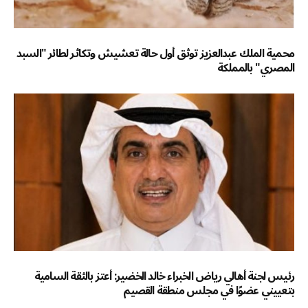
محمية الملك عبدالعزيز توثق أول حالة تعشيش وتكاثر لطائر "السبد
المصري" بالمملكة
رئيس لجنة أهالي رياض الخبراء خالد الخضير: أعتز بالثقة السامية
بتعييني عضوًا في مجلس منطقة القصيم