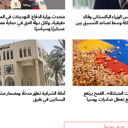
س الوزراء الباكستاني وقائد
متحدث وزارة الدفاع: التهديدات في الم
لكة وسط تصاعد التنسيق بين
حقيقية.. ولكل دولة الحق في حماية مص
عسكريًا وسياسيًا
لمتبادلة».. القمح يرتفع
أمانة الشرقية تطوّر مدخلًا ومضمار م
 تعطل صادرات روسيا
البساتين في بقيق
اترك تعليقاً