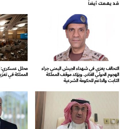
قد يهمك أيضاً
التحالف يعزي في شهداء الجيش اليمني جراء
محلل عسكري: ال
الهجوم الحوثي الغادر.. ويؤكد موقف المملكة
المملكة في تعزيز
الثابت والداعم للحكومة الشرعية