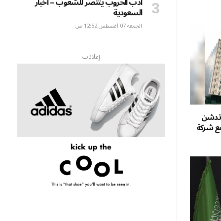
أدب الحروب ينتصر للشعوب – أخبار
السعودية
الجمعة 07 أغسطس 12:52 ص
إعلانات
وتدشن
مع شركة