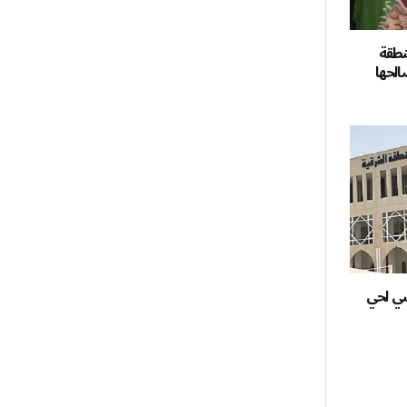
نطقة
الحها
شي لحي