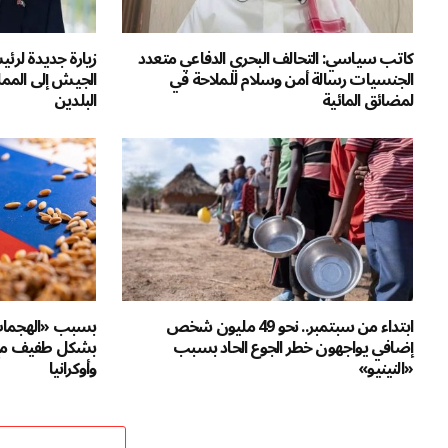
كاتب سياسي: التحالف البحري الدفاعي متعدد
زيارة جديدة لرئي
الجنسيات رسالة أمن وسلام للملاحة في
الجيش إلى المم
لمضائق المائية
البلدين
ابتداء من سبتمبر.. نحو 49 مليون شخص
بسبب «الهجمات ا
إضافي يواجهون خطر الجوع الحاد بسبب
بشكل طفيف مع
«النينيو»
وأوكرانيا