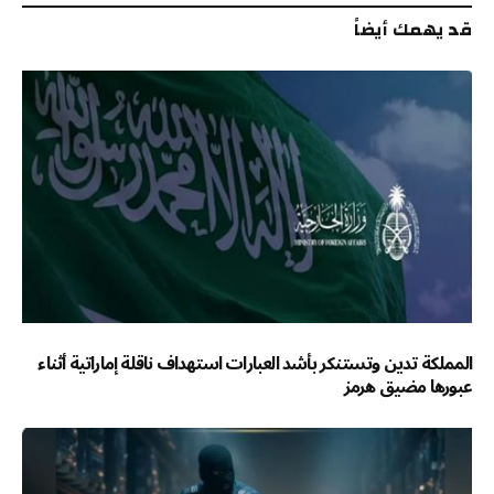
pic.twitter.com/IvPMyYUjCA
قد يهمك أيضاً
— برنامج سيدتي (@sayyidaty)
September 27, 2024
المملكة تدين وتستنكر بأشد العبارات استهداف ناقلة إماراتية أثناء
عبورها مضيق هرمز