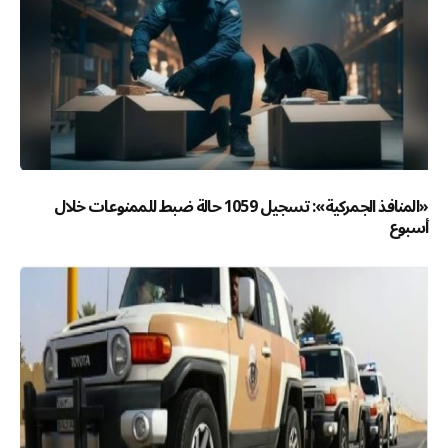
«المنافذ الجمركية»: تسجيل 1059 حالة ضبط للممنوعات خلال
أسبوع