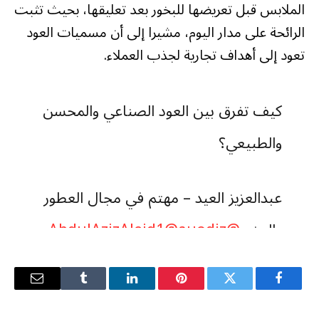
الملابس قبل تعريضها للبخور بعد تعليقها، بحيث تثبت
الرائحة على مدار اليوم، مشيرا إلى أن مسميات العود
تعود إلى أهداف تجارية لجذب العملاء.
كيف تفرق بين العود الصناعي والمحسن
والطبيعي؟
عبدالعزيز العيد – مهتم في مجال العطور
والبخور
@AbdulAzizAleid1
@auodiz
@hualkhurayif
#برنامج_سيدتي
#روتان
ا_خليجية
فيسبوك
تويتر
بينتيريست
لينكدإن
Tumblr
البريد
الإلكترو