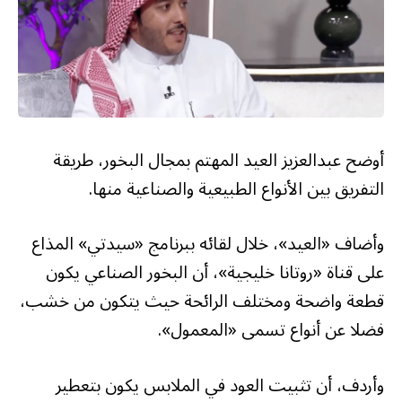
أوضح عبدالعزيز العيد المهتم بمجال البخور، طريقة
التفريق بين الأنواع الطبيعية والصناعية منها.
وأضاف «العيد»، خلال لقائه ببرنامج «سيدتي» المذاع
على قناة «روتانا خليجية»، أن البخور الصناعي يكون
قطعة واضحة ومختلف الرائحة حيث يتكون من خشب،
فضلا عن أنواع تسمى «المعمول».
وأردف، أن تثبيت العود في الملابس يكون بتعطير