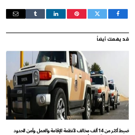
السعودية
#الإخبارية
فيسبوك
تويتر
بينتيريست
لينكدإن
Tumblr
البريد
pic.twitter.com/t8NFJktU5z
الإلكترو
قد يهمك أيضاً
— قناة الإخبارية (@alekhbariyatv)
September 21, 2024
ضبط أكثر من 14 ألف مخالف لأنظمة الإقامة والعمل وأمن الحدود