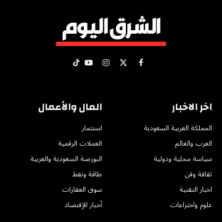
X
فيسبوك
الانستغرام
يوتيوب
تيكتوك
(Twitter)
اخر الاخبار
المال والأعمال
المملكة العربية السعودية
استثمار
العرب والعالم
العملات الرقمية
سياسة محلية ودولية
البورصة السعودية والعربية
ثقافة وفن
طاقة ونفط
اخبار التقنية
سوق العقارات
علوم واختراعات
أخبار الإقتصاد