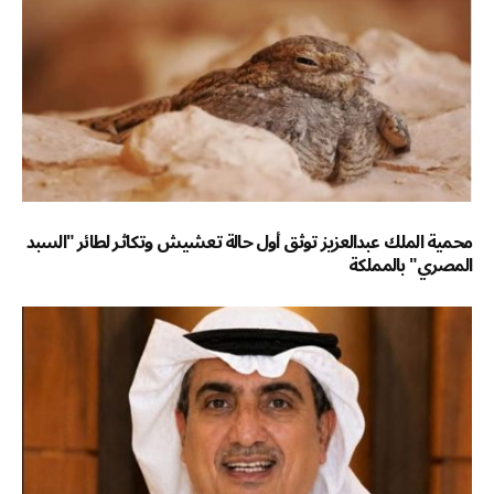
محمية الملك عبدالعزيز توثق أول حالة تعشيش وتكاثر لطائر "السبد
المصري" بالمملكة