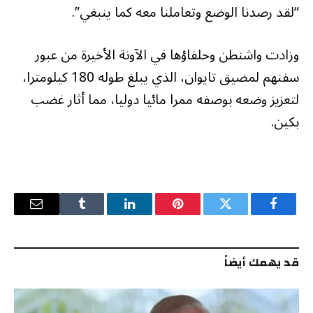
“لقد رصدنا الوضع وتعاملنا معه كما ينبغي”.
وزادت واشنطن وحلفاؤها في الآونة الأخيرة من عبور
سفنهم لمضيق تايوان، الذي يبلغ طوله 180 كيلومترا،
لتعزيز وضعه بوصفه ممرا مائيا دوليا، مما أثار غضب
بكين.
فيسبوك
تويتر
بينتيريست
لينكدإن
Tumblr
البريد
الإلكترو
قد يهمك أيضاً