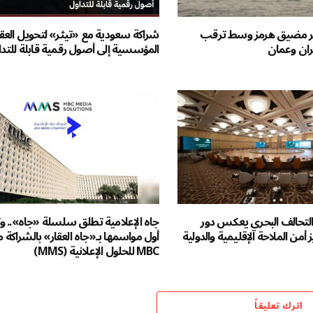
عبر مضيق هرمز وسط ترقب
شراكة سعودية مع «تيثر» لتحويل العق
ران وعمان
المؤسسية إلى أصول رقمية قابلة للتد
تحالف البحري يعكس دور
جاه الإعلامية تطلق سلسلة «جاه».. 
 أمن الملاحة الإقليمية والدولية
أول مواسمها بـ«جاه العقار» بالشراكة 
MBC للحلول الإعلانية (MMS)
اترك تعليقاً