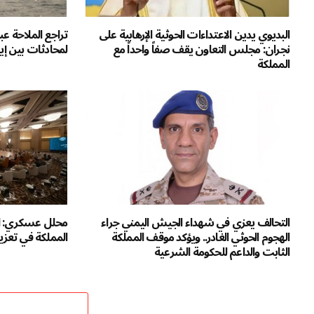
البديوي يدين الاعتداءات الحوثية الإرهابية على
تراجع الملاحة 
نجران: مجلس التعاون يقف صفاً واحداً مع
لمحادثات بين إي
المملكة
التحالف يعزي في شهداء الجيش اليمني جراء
محلل عسكري: ال
الهجوم الحوثي الغادر.. ويؤكد موقف المملكة
المملكة في تعزيز
الثابت والداعم للحكومة الشرعية