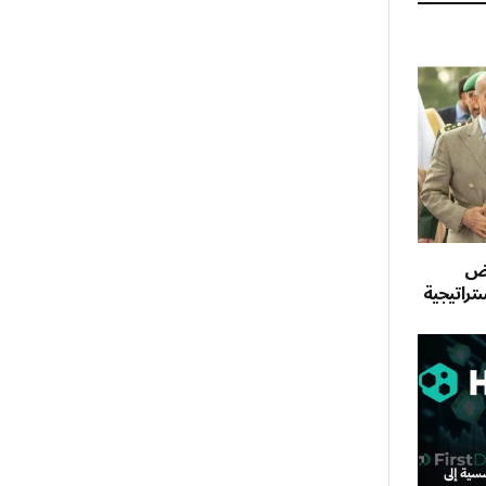
اض
تراتيجية