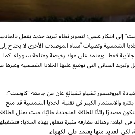
” إلى ابتكار علمي؛ لتطوير نظام تبريد جديد يعمل بالجاذبية
لخلايا الشمسية وتقنيات أشباه الموصلات الأخرى لا يحتاج إلى
الجاذبية فقط، ويعتمد على مواد رخيصة ومتاحة بسهولة، كما
ل وتبريد المباني التي توضع عليها الخلايا الشمسية وغيرها م
بقيادة البروفيسور تشياو تشيانغ غان من جامعة “كاوست”؛
ثرة والاستثمار الكبير في تقنية الخلايا الشمسية قد منح
لتكون مصدرًا رائدًا للطاقة المتجددة حاليًا؛ حيث تمثل الطاقة
قة الخضراء في البلاد؛ وهناك مفارقة مثيرة تتعلق بهذه الخلايا؛ فتشغيله
، لكن العديد منها يعتمد على الكهرباء.