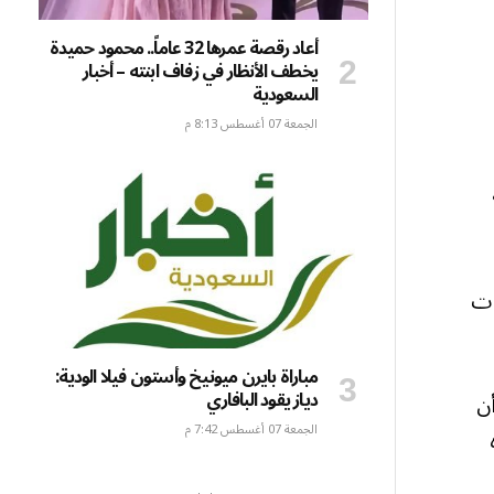
أعاد رقصة عمرها 32 عاماً.. محمود حميدة
يخطف الأنظار في زفاف ابنته – أخبار
السعودية
الجمعة 07 أغسطس 8:13 م
ات
مباراة بايرن ميونيخ وأستون فيلا الودية:
دياز يقود البافاري
ن
الجمعة 07 أغسطس 7:42 م