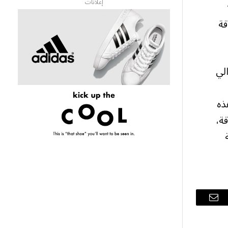
إعلانات
قة
والي
ذه
قة،
البريد
الإلكتروني