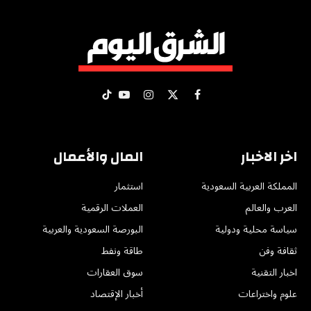
X
فيسبوك
الانستغرام
يوتيوب
تيكتوك
(Twitter)
اخر الاخبار
المال والأعمال
المملكة العربية السعودية
استثمار
العرب والعالم
العملات الرقمية
سياسة محلية ودولية
البورصة السعودية والعربية
ثقافة وفن
طاقة ونفط
اخبار التقنية
سوق العقارات
علوم واختراعات
أخبار الإقتصاد