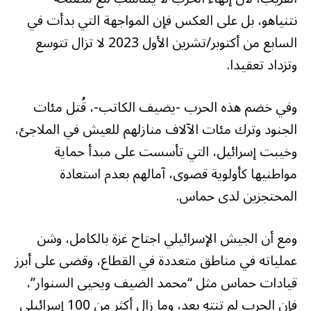
نتنياهو، بل على العكس فإن المواجهة التي بدأت في
السابع من أكتوبر/تشرين الأول 2023 لا تزال تتوسع
وتزداد تعقيدا.
وفي خضم هذه الحرب -يضيف الكاتب-، قُتل مئات
الجنود وترك مئات الآلاف منازلهم للعيش في الملاجئ،
وخيبت إسرائيل، التي تأسست على مبدأ حماية
مواطنيها كأولوية قصوى، آمالهم بعدم استعادة
المحتجزين لدى حماس.
ومع أن الجيش الإسرائيلي اجتاح غزة بالكامل، وشن
عملياته في مناطق متعددة في القطاع، وقضى على أبرز
قيادات حماس مثل “محمد الضيف ويحيى السنوار”،
فإن الحرب لم تنتهِ بعد، وما زال أكثر من 100 إسرائيلي