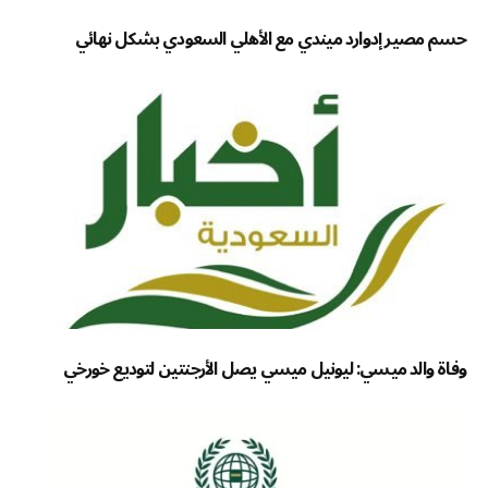
حسم مصير إدوارد ميندي مع الأهلي السعودي بشكل نهائي
وفاة والد ميسي: ليونيل ميسي يصل الأرجنتين لتوديع خورخي