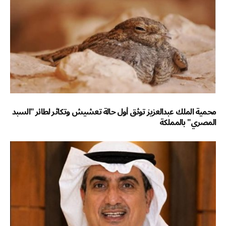
محمية الملك عبدالعزيز توثق أول حالة تعشيش وتكاثر لطائر "السبد
المصري" بالمملكة