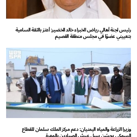
رئيس لجنة أهالي رياض الخبراء خالد الخضير: أعتز بالثقة السامية
بتعييني عضوًا في مجلس منطقة القصيم
وزيرا الزراعة والمياه اليمنيان: دعم مركز الملك سلمان للقطاع
السمكي يحسّن سبل عيش الصيادين بالمهرة