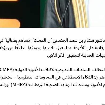
ء الدكتور هشام بن سعد الجضعي أن المملكة، تساهم بفعالية ف
ية على الأدوية، بما يعزز سلامتها وجودتها انطلاقًا من رؤية
جاء ذلك خلال ترؤسه وفد الهيئة في القمة السنوية لتحالف السلطات التنظيمية لائتلاف الأدوية ا
بعنوان: الذكاء الاصطناعي في الممارسات التنظيمية.. استشر
المستقبل، إلى جانب الرئيس التنفيذي لهيئة تنظيم الأدوية ومنتجات الرعاية الصحية ال