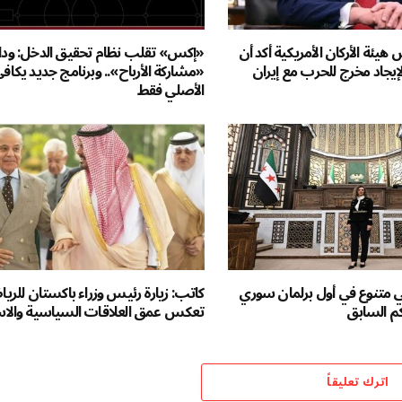
يئة الأركان الأمريكية أكد أن
«إكس» تقلب نظام تحقيق الدخل: وداع
يجاد مخرج للحرب مع إيران
«مشاركة الأرباح».. وبرنامج جديد يكاف
الأصلي فقط
ي متنوع في أول برلمان سوري
كاتب: زيارة رئيس وزراء باكستان للري
كم السابق
تعكس عمق العلاقات السياسية والاس
اترك تعليقاً