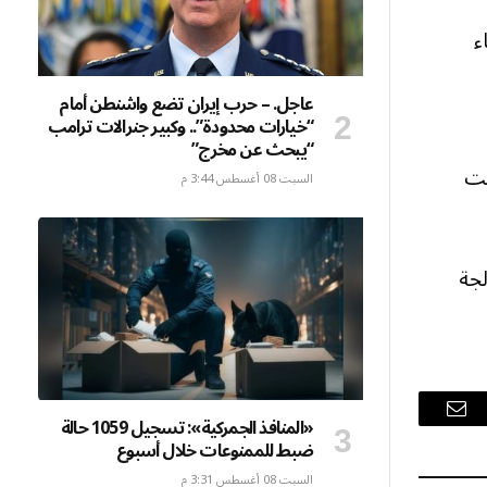
ء
عاجل. – حرب إيران تضع واشنطن أمام
“خيارات محدودة”.. وكبير جنرالات ترامب
“يبحث عن مخرج”
 بحثت
السبت 08 أغسطس 3:44 م
لجة
«المنافذ الجمركية»: تسجيل 1059 حالة
البريد
ضبط للممنوعات خلال أسبوع
الإلكتروني
السبت 08 أغسطس 3:31 م