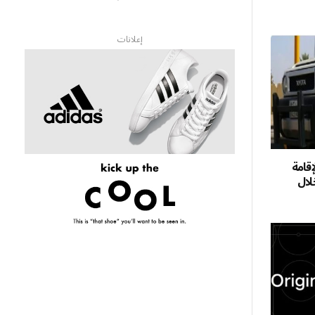
إعلانات
 الإقامة
لال