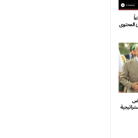
اً
ئ المحتوى
اض
تراتيجية