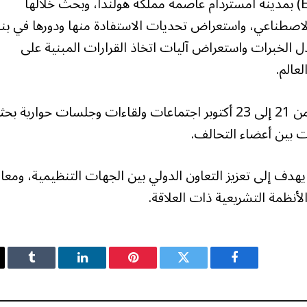
عُقدت الجلسة في مقر وكالة الأدوية الأوروبية (EMA) بمدينة أمستردام عاصمة مملكة هولندا، وبحث خلالها
لاصطناعي، واستعراض تحديات الاستفادة منها ودورها في بنا
دل الخبرات واستعراض آليات اتخاذ القرارات المبنية على
عالم.
وتضمن جدول أعمال القمة، التي تُقام خلال الفترة من 21 إلى 23 أكتوبر اجتماعات ولقاءات وجلسات حوارية
نات بين أعضاء التحالف.
م الأدوية، يهدف إلى تعزيز التعاون الدولي بين الجهات التنظيمية، ومعا
الأنظمة التشريعية ذات العلاقة.
فيسبوك
تويتر
بينتيريست
لينكدإن
Tumblr