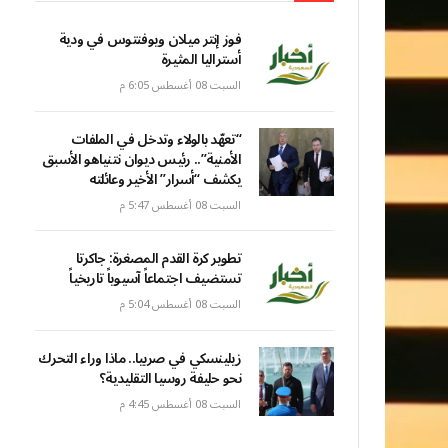
فوز إنتر ميلان ويوفنتوس في ودية
أستراليا المثيرة
السبت 08 أغسطس 6:05 م
“تعهّد بالولاء وتدخل في الملفات
الأمنية”.. رئيس ديوان نتنياهو الأسبق
يكشف “أسرار” الأخير وعائلته
السبت 08 أغسطس 5:47 م
تطوير كرة القدم المصغرة: جاكرتا
تستضيف اجتماعاً آسيوياً تاريخياً
السبت 08 أغسطس 5:04 م
زيلينسكي في صربيا.. ماذا وراء التحرك
نحو حليفة روسيا التقليدية؟
السبت 08 أغسطس 4:45 م