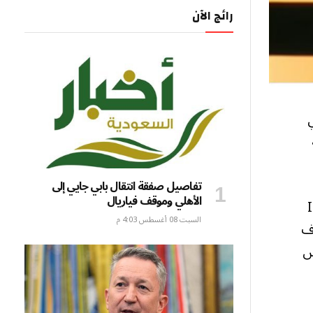
رائج الآن
ي
تفاصيل صفقة انتقال بابي جايي إلى
الأهلي وموقف فياريال
لدولية (ICMRA
السبت 08 أغسطس 4:03 م
اف
بريطانية (MHRA) لورانس