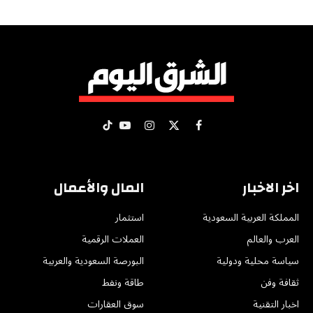
X
فيسبوك
الانستغرام
يوتيوب
تيكتوك
(Twitter)
اخر الاخبار
المال والأعمال
المملكة العربية السعودية
استثمار
العرب والعالم
العملات الرقمية
سياسة محلية ودولية
البورصة السعودية والعربية
ثقافة وفن
طاقة ونفط
اخبار التقنية
سوق العقارات