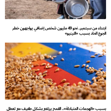
ابتداء من سبتمبر.. نحو 49 مليون شخص إضافي يواجهون خطر
الجوع الحاد بسبب «النينيو»
بسبب «الهجمات المتبادلة».. القمح يرتفع بشكل طفيف مع تعطل