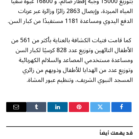
بتوزيع 15000 وجبة إفطار صائم، و 16800 عبوة سقيا
المياه المبردة، وإيصال 2863 زائرًا وزائرة عبر عربات
الدفع اليدوي ومساعدة 1181 مستفيدًا من كبار السن.
كما قامت فتيات الكشافة بالعناية بأكثر من 561 من
الأطفال التائهين وتوزيع عدد 828 كرسيًا لكبار السن
ومساعدة مستخدمي المصاعد والسلالم الكهربائية
وتوزيع عدد من الهدايا للأطفال وذويهم من زائري
المسجد النبوي الشريف، وتنظيم عبور المشاة.
فيسبوك
تويتر
بينتيريست
لينكدإن
Tumblr
البريد
الإلكترو
قد يهمك أيضاً