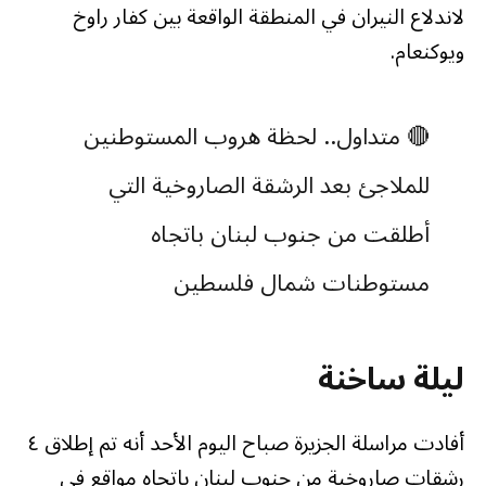
لاندلاع النيران في المنطقة الواقعة بين كفار راوخ
ويوكنعام.
🔴 متداول.. لحظة هروب المستوطنين
للملاجئ بعد الرشقة الصاروخية التي
أطلقت من جنوب لبنان باتجاه
مستوطنات شمال فلسطين
المحتلة
#الاحتلال_الإسرائيلي
#حزب_الله
ليلة ساخنة
pic.twitter.com/EDnJH0s9yc
أفادت مراسلة الجزيرة صباح اليوم الأحد أنه تم إطلاق ٤
— ساحات – عاجل 🇵🇸
رشقات صاروخية من جنوب لبنان باتجاه مواقع في