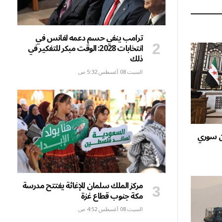
الإلكتروني
ترامب ينفي حسم دعمه لفانس في
انتخابات 2028: الوقت مبكر للتفكير في
ذلك
السبت 08 أغسطس 5:32 ص
ان سوري
مركز الملك سلمان للإغاثة يفتتح مدرسة
مكة جنوب قطاع غزة
السبت 08 أغسطس 4:52 ص