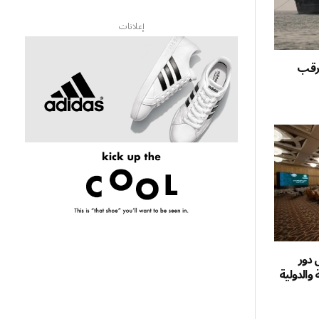
إعلانات
ترقب
دور
 والدولية