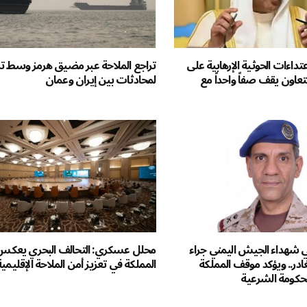
عتداءات الحوثية الإرهابية على
تراجع الملاحة عبر مضيق هرمز وسط 
عاون يقف صفاً واحداً مع
لمحادثات بين إيران وعمان
ي شهداء الجيش اليمني جراء
محلل عسكري: التحالف البحري يعكس 
غادر.. ويؤكد موقف المملكة
المملكة في تعزيز أمن الملاحة الإقليمية
للحكومة الشرعية