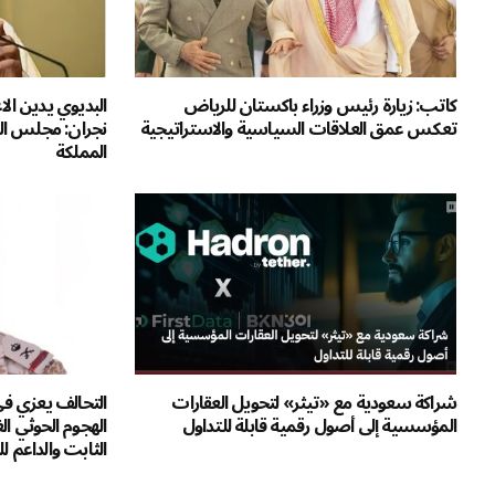
كاتب: زيارة رئيس وزراء باكستان للرياض
البديوي يدين الا
تعكس عمق العلاقات السياسية والاستراتيجية
نجران: مجلس الت
المملكة
شراكة سعودية مع «تيثر» لتحويل العقارات
التحالف يعزي ف
المؤسسية إلى أصول رقمية قابلة للتداول
الهجوم الحوثي ال
الثابت والداعم 