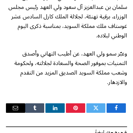
سلمان بن عبدالعزيز آل سعود ولي العهد رئيس مجلس
الوزراء، برقية تهنئة، لجلالة الملك كارل السادس عشر
غوستاف ملك مملكة السويد، بمناسبة ذكرى اليوم
الوطني لبلاده.
وعبّر سمو ولي العهد، عن أطيب التهاني وأصدق
التمنيات بموفور الصحة والسعادة لجلالته، ولحكومة
وشعب مملكة السويد الصديق المزيد من التقدم
والازدهار.
فيسبوك
تويتر
بينتيريست
لينكدإن
Tumblr
البريد
الإلكترو
قد يهمك أيضاً