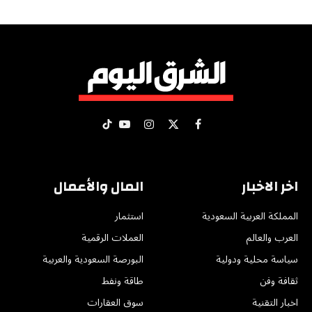
X
فيسبوك
الانستغرام
يوتيوب
تيكتوك
(Twitter)
اخر الاخبار
المال والأعمال
المملكة العربية السعودية
استثمار
العرب والعالم
العملات الرقمية
سياسة محلية ودولية
البورصة السعودية والعربية
ثقافة وفن
طاقة ونفط
اخبار التقنية
سوق العقارات