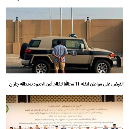
القبض على مواطن لنقله 11 مخالفًا لنظام أمن الحدود بمنطقة جازان