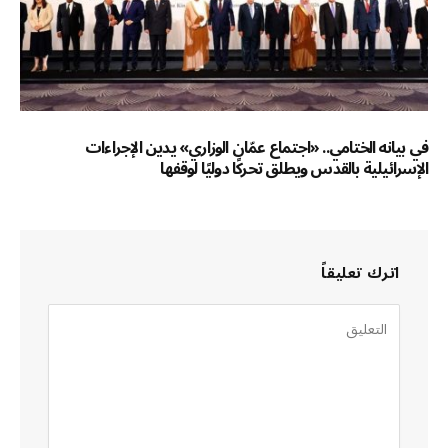
في بيانه الختامي.. «اجتماع عمّان الوزاري» يدين الإجراءات
الإسرائيلية بالقدس ويطلق تحركًا دوليًا لوقفها
اترك تعليقاً