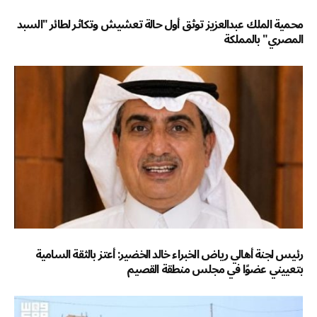
محمية الملك عبدالعزيز توثق أول حالة تعشيش وتكاثر لطائر "السبد
المصري" بالمملكة
رئيس لجنة أهالي رياض الخبراء خالد الخضير: أعتز بالثقة السامية
بتعييني عضوًا في مجلس منطقة القصيم