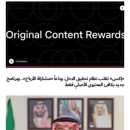
«إكس» تقلب نظام تحقيق الدخل: وداعاً «مشاركة الأرباح».. وبرنامج
جديد يكافئ المحتوى الأصلي فقط