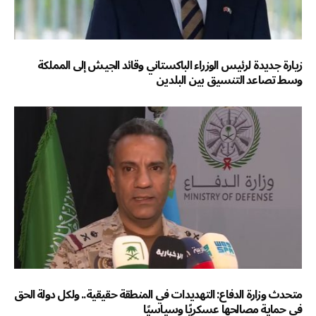
زيارة جديدة لرئيس الوزراء الباكستاني وقائد الجيش إلى المملكة
وسط تصاعد التنسيق بين البلدين
متحدث وزارة الدفاع: التهديدات في المنطقة حقيقية.. ولكل دولة الحق
في حماية مصالحها عسكريًا وسياسيًا