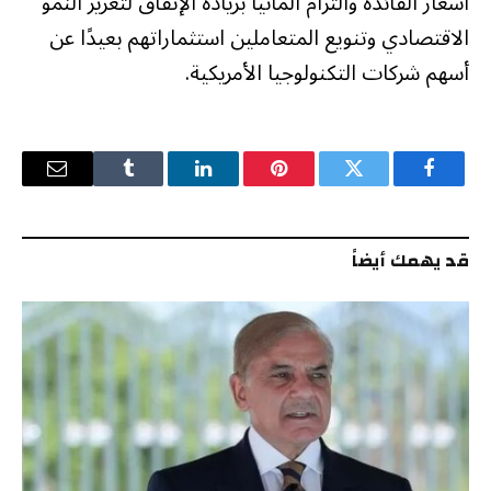
أسعار الفائدة والتزام ألمانيا بزيادة الإنفاق لتعزيز النمو
الاقتصادي وتنويع المتعاملين استثماراتهم بعيدًا عن
أسهم شركات ‌التكنولوجيا الأمريكية.
فيسبوك
تويتر
بينتيريست
لينكدإن
Tumblr
البريد
الإلكترو
قد يهمك أيضاً