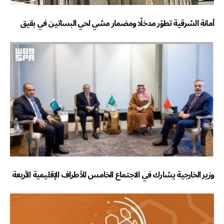
أمانة الشرقية تطوّر مدخلًا ومضمار مشي لحي البساتين في بقيق
وزير الخارجية يشارك في الاجتماع الخامس للأطراف الإقليمية الأربعة