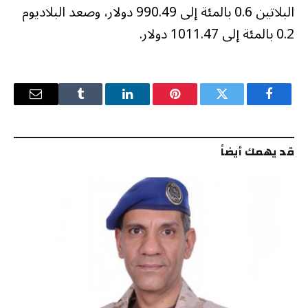
البلاتين 0.6 بالمئة إلى 990.49 دولار، وصعد البلاديوم
0.2 بالمئة إلى 1011.47 دولار.
فيسبوك
تويتر
بينتيريست
لينكدإن
Tumblr
البريد
الإلكترو
قد يهمك أيضاً