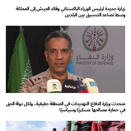
زيارة جديدة لرئيس الوزراء الباكستاني وقائد الجيش إلى المملكة
وسط تصاعد التنسيق بين البلدين
متحدث وزارة الدفاع: التهديدات في المنطقة حقيقية.. ولكل دولة الحق
في حماية مصالحها عسكريًا وسياسيًا