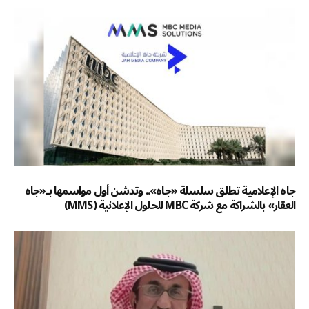
جاه الإعلامية تطلق سلسلة «جاه».. وتدشن أول مواسمها بـ«جاه
العقار» بالشراكة مع شركة MBC للحلول الإعلانية (MMS)