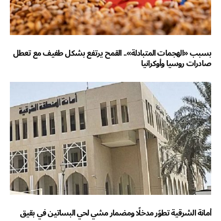
بسبب «الهجمات المتبادلة».. القمح يرتفع بشكل طفيف مع تعطل
صادرات روسيا وأوكرانيا
أمانة الشرقية تطوّر مدخلًا ومضمار مشي لحي البساتين في بقيق