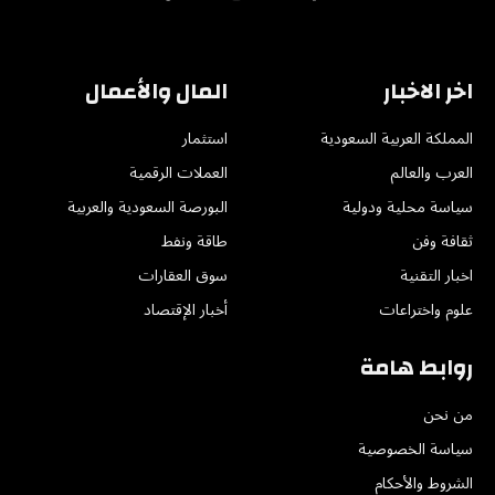
X
فيسبوك
الانستغرام
يوتيوب
تيكتوك
(Twitter)
اخر الاخبار
المال والأعمال
المملكة العربية السعودية
استثمار
العرب والعالم
العملات الرقمية
سياسة محلية ودولية
البورصة السعودية والعربية
ثقافة وفن
طاقة ونفط
اخبار التقنية
سوق العقارات
علوم واختراعات
أخبار الإقتصاد
روابط هامة
من نحن
سياسة الخصوصية
الشروط والأحكام