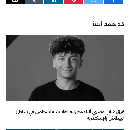
فيسبوك
تويتر
بينتيريست
لينكدإن
Tumblr
البريد
الإلكترو
قد يهمك أيضاً
غرق شاب مصري أثناء محاولته إنقاذ ستة أشخاص في شاطئ
البيطاش بالإسكندرية