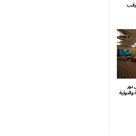
ترقب
دور
 والدولية