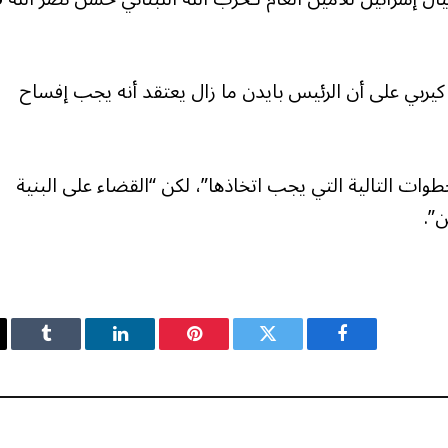
يربي على أن الرئيس بايدن ما زال يعتقد أنه يجب إفساح
وات التالية التي يجب اتخاذها”، لكن “القضاء على البنية
ن”.
فيسبوك
تويتر
بينتيريست
لينكدإن
Tumblr