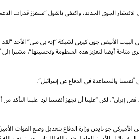
 الانتشار الجوي الجديد، واكتفى بالقول “سنعزز قدرات الدعم
البيت الأبيض جون كيربي لشبكة “إيه بي سي” الأحد “لقد
ى متاحة أيضا لتعزيز هذه المنظومة وتحسينها”، مشيرا إلى أ
ن أنفسنا والمساعدة في الدفاع عن إسرائيل”.
ل إيران”، لكن “علينا أن نجهز أنفسنا لرد. علينا التأكد من أن
لأميركي جو بايدن وزارة الدفاع بتعديل وضع القوات الأميرك
إسرائيل للأمين العام لـحزب الله اللبناني حسن نصر الله ق