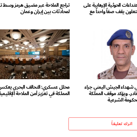
عتداءات الحوثية الإرهابية على
تراجع الملاحة عبر مضيق هرمز وسط 
عاون يقف صفاً واحداً مع
لمحادثات بين إيران وعمان
ي شهداء الجيش اليمني جراء
محلل عسكري: التحالف البحري يعكس 
غادر.. ويؤكد موقف المملكة
المملكة في تعزيز أمن الملاحة الإقليمية
للحكومة الشرعية
اترك تعليقاً