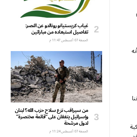
غياب كريستيانو رونالدو عن النصر:
تفاصيل استبعاده من مباراتين
الجمعة 07 أغسطس 11:47 م
نه
نا
من سيراقب نزع سلاح حزب الله؟ لبنان
وإسرائيل يتفقان على “قائمة مختصرة”
لدول مرشحة
ية
الجمعة 07 أغسطس 11:24 م
د