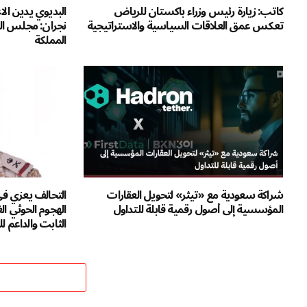
كاتب: زيارة رئيس وزراء باكستان للرياض
البديوي يدين الا
تعكس عمق العلاقات السياسية والاستراتيجية
نجران: مجلس الت
المملكة
شراكة سعودية مع «تيثر» لتحويل العقارات
التحالف يعزي ف
المؤسسية إلى أصول رقمية قابلة للتداول
الهجوم الحوثي ال
الثابت والداعم 