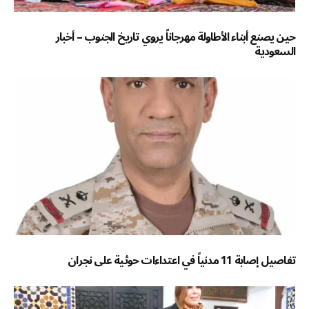
حين يصنع أبناء الأطاولة مهرجاناً يروي تاريخ الجنوب – أخبار
السعودية
تفاصيل إصابة 11 مدنياً في اعتداءات حوثية على نجران