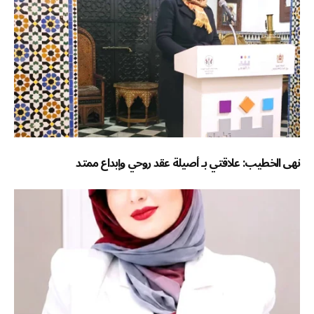
نهى الخطيب: علاقتي بـ أصيلة عقد روحي وإبداع ممتد