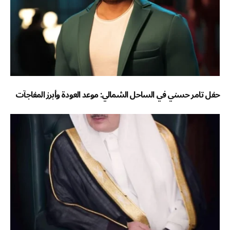
حفل تامر حسني في الساحل الشمالي: موعد العودة وأبرز المفاجآت