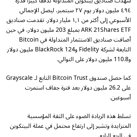
شهدت صناديق بيتكوين المتداولة تدفقًا كبيرًا قدره
٤٩٤ مليون دولار يوم ٢٧ سبتمبر، ليصل الإجمالي
الأسبوعي إلى أكثر من ١,١ مليار دولار. تقدمت صناديق
ARK 21Shares ETF بمبلغ 203 مليون دولار، في حين
أضافت صناديق الاستثمار المتداولة في Bitcoin
التابعة لشركة Fidelity وBlackRock 124 مليون دولار
و110.8 مليون دولار على التوالي.
كما حصل صندوق Bitcoin Trust التابع لـ Grayscale
على 26.2 مليون دولار بعد فترة جفاف استمرت
أسبوعين.
تسلط هذه الزيادة الضوء على الثقة المؤسسية
المتزايدة وتشير إلى ارتفاع محتمل في عملة البيتكوين
في الربع الرابع.