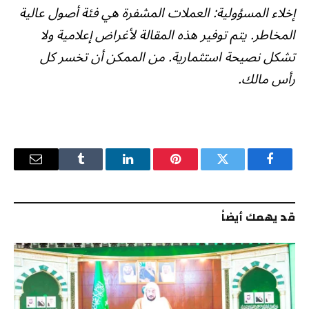
إخلاء المسؤولية: العملات المشفرة هي فئة أصول عالية
المخاطر. يتم توفير هذه المقالة لأغراض إعلامية ولا
تشكل نصيحة استثمارية. من الممكن أن تخسر كل
رأس مالك.
فيسبوك
تويتر
بينتيريست
لينكدإن
Tumblr
البريد
الإلكترو
قد يهمك أيضاً