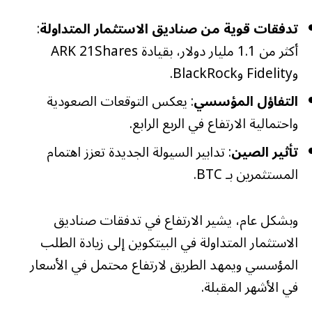
دولار)
تدفقات قوية من صناديق الاستثمار المتداولة
:
أكثر من 1.1 مليار دولار، بقيادة ARK 21Shares
وحققت شركة Blackrock 110.8 مليون
وFidelity وBlackRock.
دولار، وFidelity 123.6 مليون دولار،
التفاؤل المؤسسي
: يعكس التوقعات الصعودية
واحتمالية الارتفاع في الربع الرابع.
وArk 203.1 مليون دولار أخرى.
تأثير الصين
: تدابير السيولة الجديدة تعزز اهتمام
المستثمرين بـ BTC.
حتى أن بعض الأشخاص اشتروا GBTC
وكان لديهم 26.2 مليون دولار من…
وبشكل عام، يشير الارتفاع في تدفقات صناديق
الاستثمار المتداولة في البيتكوين إلى زيادة الطلب
pic.twitter.com/l1OlHUM711
المؤسسي ويمهد الطريق لارتفاع محتمل في الأسعار
في الأشهر المقبلة.
– وايل باندا (@WhalePanda)
28