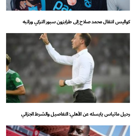
كواليس انتقال محمد صلاح إلى طرابزون سبور التركي وراتبه
رحيل ماتياس يايسله عن الأهلي: التفاصيل والشرط الجزائي