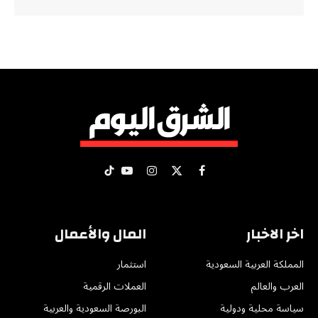
X
فيسبوك
الانستغرام
يوتيوب
تيكتوك
(Twitter)
اخر الاخبار
المال والأعمال
المملكة العربية السعودية
استثمار
العرب والعالم
العملات الرقمية
سياسة محلية ودولية
البورصة السعودية والعربية