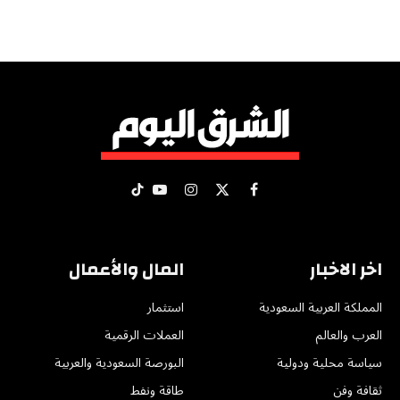
X
فيسبوك
الانستغرام
يوتيوب
تيكتوك
(Twitter)
اخر الاخبار
المال والأعمال
المملكة العربية السعودية
استثمار
العرب والعالم
العملات الرقمية
سياسة محلية ودولية
البورصة السعودية والعربية
ثقافة وفن
طاقة ونفط