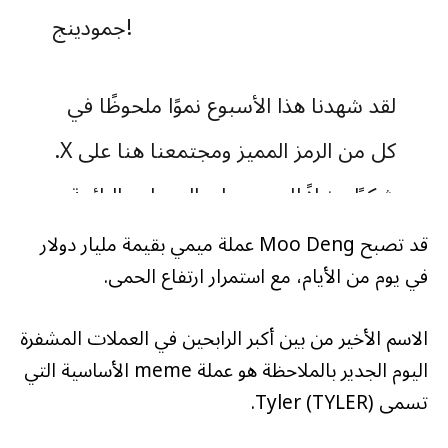
جمودينج!
لقد شهدنا هذا الأسبوع نموًا ملحوظًا في
كل من الرمز المميز ومجتمعنا هنا على X.
شكرًا جزيلاً للجميع على الميمات الرائعة
وعلى
@skultdao
للفن الرائع . لقد عبرنا
قد تصبح Moo Deng عملة ميمي بقيمة مليار دولار
في يوم من الأيام، مع استمرار ارتفاع الحمى.
رسميًا:
الاسم الأخير من بين أكبر الرابحين في العملات المشفرة
– 40 ألف متابع على تويتر
اليوم الجدير بالملاحظة هو عملة meme الأساسية التي
تسمى Tyler (TYLER).
– ظهرت على
@نيتايمز
و…