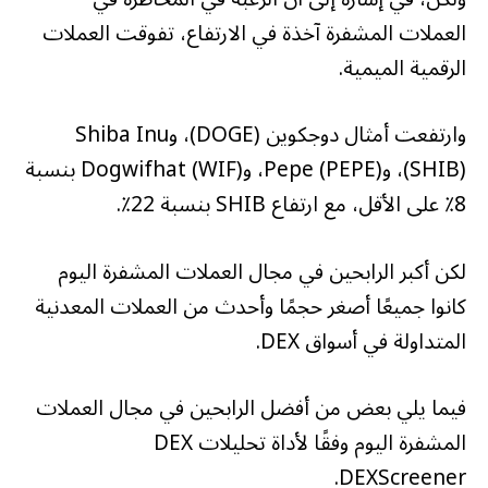
– صندوق السكواك (@SquawkCNBC)
العملات المشفرة آخذة في الارتفاع، تفوقت العملات
26 سبتمبر 2024
الرقمية الميمية.
وارتفعت أمثال دوجكوين (DOGE)، وShiba Inu
(SHIB)، وPepe (PEPE)، وDogwifhat (WIF) بنسبة
8٪ على الأقل، مع ارتفاع SHIB بنسبة 22٪.
لكن أكبر الرابحين في مجال العملات المشفرة اليوم
كانوا جميعًا أصغر حجمًا وأحدث من العملات المعدنية
المتداولة في أسواق DEX.
فيما يلي بعض من أفضل الرابحين في مجال العملات
المشفرة اليوم وفقًا لأداة تحليلات DEX
DEXScreener.