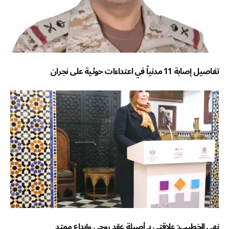
تفاصيل إصابة 11 مدنياً في اعتداءات حوثية على نجران
نهى الخطيب: علاقتي بـ أصيلة عقد روحي وإبداع ممتد