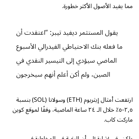
مما يفيد الأصول الأكثر خطورة.
يقول المستثمر ديفيد تيبر: “اعتقدت أن
ما فعله بنك الاحتياطي الفيدرالي الأسبوع
الماضي سيؤدي إلى التيسير النقدي في
الصين، ولم أكن أعلم أنهم سيخرجون
الأسلحة الكبيرة كما فعلوا”. “أعتقد أن
ارتفعت أمثال إيثريوم (ETH) وسولانا (SOL) بنسبة
هناك تحولا كاملا.”
٢,٥-٥٪ خلال الـ ٢٤ ساعة الماضية، وفقًا لموقع كوين
pic.twitter.com/fYBWcs0Lzy
ماركت كاب.
ولكن، في إشارة إلى أن الرغبة في المخاطرة في