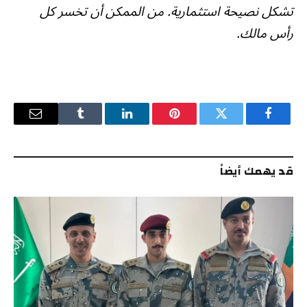
تشكل نصيحة استثمارية. من الممكن أن تخسر كل
رأس مالك.
فيسبوك
تويتر
بينتيريست
لينكدإن
Tumblr
البريد
الإلكترو
قد يهمك أيضاً