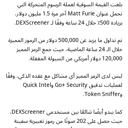
pic.twitter.com/VZZrrtR5Qf
بلغت القيمة السوقية لعملة الرسوم المتحركة التي
تحمل عنوان Matt Furie آخر مرة 1.5 مليون دولار،
بزيادة 500٪ خلال 24 ساعة وفقًا لـ DEXScreener.
— مو دينغ | صفحة المعجبين
(@MooDengSOL)
25 سبتمبر 2024
تم تداول ما يزيد عن 500,000 دولار من الرموز المميزة
خلال الـ 24 ساعة الماضية، حيث جمع الرمز المميز
120,000 دولار أمريكي من السيولة المقفلة.
ليس لدى الرمز المميز أي مشاكل مع عقده الذكي، وفقًا
لعمليات تدقيق Go+ Security وQuick Intel
وToken Sniffer.
كما يبدو أيضًا شائعًا بين مستخدمي DEXScreener،
حيث حصل على 202 صوتًا من رموز تعبيرية سفينة