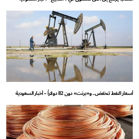
أسعار النفط تنخفض.. و«برنت» دون 82 دولاراً – أخبار السعودية