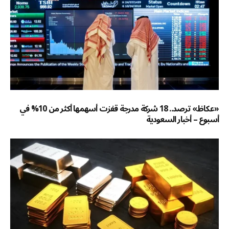
«عكاظ» ترصد.. 18 شركة مدرجة قفزت أسهمها أكثر من 10% في
أسبوع – أخبار السعودية