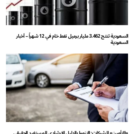
السعودية تنتج 3.462 مليار برميل نفط خام في 12 شهراً – أخبار
السعودية
«التأمين» للشركات: التزموا بالدليل الإرشادي للمستفيد الحقيقي