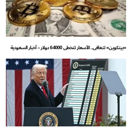
«بيتكوين» تتعافى.. الأسعار تتخطى 64000 دولار – أخبار السعودية