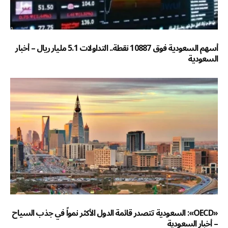
أسهم السعودية فوق 10887 نقطة.. التداولات 5.1 مليار ريال – أخبار
السعودية
«OECD»: السعودية تتصدر قائمة الدول الأكثر نمواً في جذب السياح
– أخبار السعودية