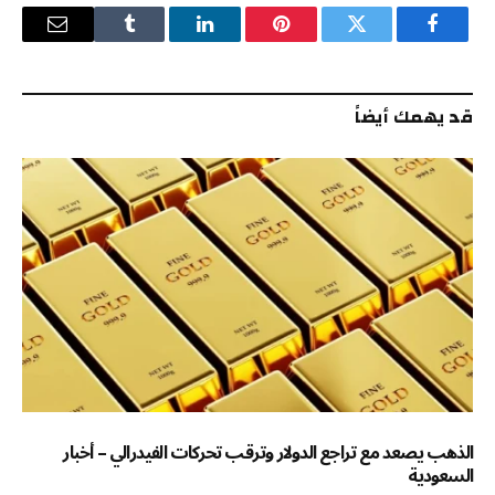
فيسبوك
تويتر
بينتيريست
لينكدإن
Tumblr
البريد
الإلكترو
قد يهمك أيضاً
الذهب يصعد مع تراجع الدولار وترقب تحركات الفيدرالي – أخبار
السعودية