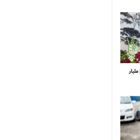
الصين: تبادل تجاري مع السعودية بـ50 مليار