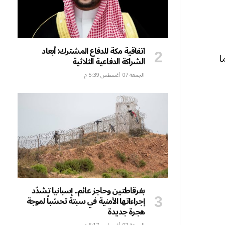
اتفاقية مكة للدفاع المشترك: أبعاد
 فيما
الشراكة الدفاعية الثلاثية
الجمعة 07 أغسطس 5:39 م
بفرقاطتين وحاجز عائم.. إسبانيا تشدّد
إجراءاتها الأمنية في سبتة تحسّباً لموجة
هجرة جديدة