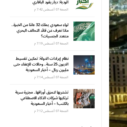
الودية: دياز يقود البافاري
الجمعة 07 أغسطس 7:42 م
لواء سعودي يملك 32 عامًا من الخبرة..
ماذا نعرف عن قائد التحالف البحري
متعدد الجنسيات؟
الجمعة 07 أغسطس 7:19 م
نظام إيرادات الدولة: تمكين تقسيط
الديون 25 سنة.. وحالات للإعفاء حتى
مليون ريال – أخبار السعودية
الجمعة 07 أغسطس 7:14 م
تشتريها لتمزق أوراقها.. مجزرة سرية
ترتكبها شركات الذكاء الاصطناعي
بالكتب! – أخبار السعودية
الجمعة 07 أغسطس 7:12 م