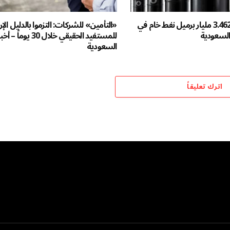
السعودية تنتج 3.462 مليار برميل نفط خام في
«التأمين» للشركات: التزموا بالدليل ال
للمستفيد الحقيقي خلال 30 يوماً – أ
السعودية
اترك تعليقاً