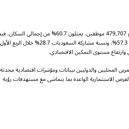
وأوضح التقرير أن عدد العاملين في المنطقة بلغ نحو 479,707 موظفين، يمثلون 60.7% من إجمالي السكان،
بلغت نسبة مشاركة السعوديين في القطاع الخاص 57.3%، ونسبة مشاركة السعوديات 28.7% خلال الربع الأول
ستثمرين المحليين والدوليين ببيانات ومؤشرات اقتصادية محدثة
لفرص الاستثمارية الواعدة بما يتماشى مع مستهدفات رؤية