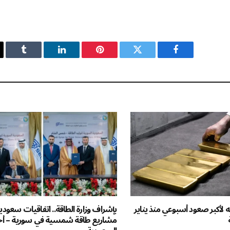
فيسبوك
تويتر
بينتيريست
لينكدإن
Tumblr
لأكبر صعود أسبوعي منذ يناير
مشاريع طاقة شمسية في سورية – أخب