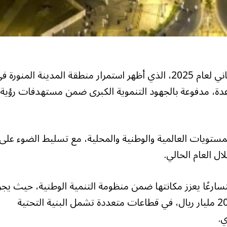
أصدرت غرفة المدينة المنورة تقريرها الاقتصادي الثاني لعام 2025، الذي أظهر استمرار منطقة المدينة المنورة
دة، مدفوعة بالجهود التنموية الكبرى ضمن مستهدفات رؤية
لمستويات العالمية والوطنية والمحلية، مع تسليط الضوء على
ال العام الحالي.
تسارعًا يعزز مكانتها ضمن منظومة التنمية الوطنية، حيث يج
تنفيذ أكثر من 224 مشروعًا تنمويًا تتجاوز قيمتها 200 مليار ريال، في قطاعات متعددة تشمل البنية التحتية
ي.