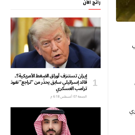
رائج الآن
 في
إيران تستنزف أوراق الضغط الأمريكية؟..
قائد إسرائيلي سابق يحذّر من “تراجع” نفوذ
ترامب العسكري
الجمعة 07 أغسطس 6:18 م
ري