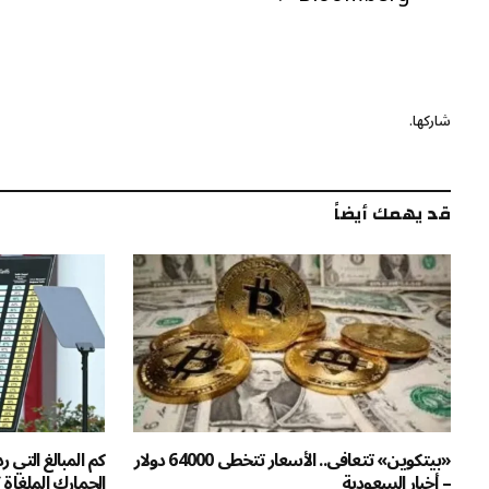
شاركها.
قد يهمك أيضاً
«بيتكوين» تتعافى.. الأسعار تتخطى 64000 دولار
كم المبالغ التي 
– أخبار السعودية
الجمارك الملغاة 