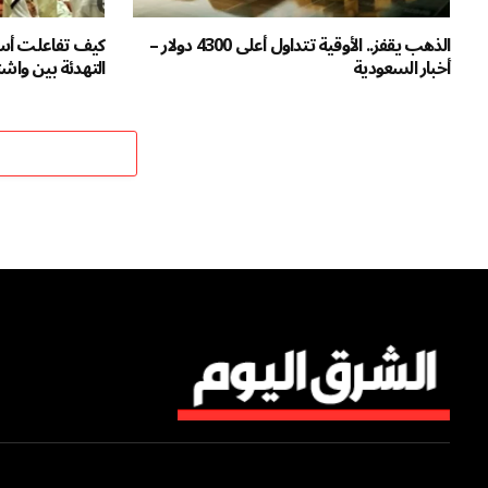
الذهب يقفز.. الأوقية تتداول أعلى 4300 دولار –
كيف تفاعلت أسو
أخبار السعودية
التهدئة بين واش