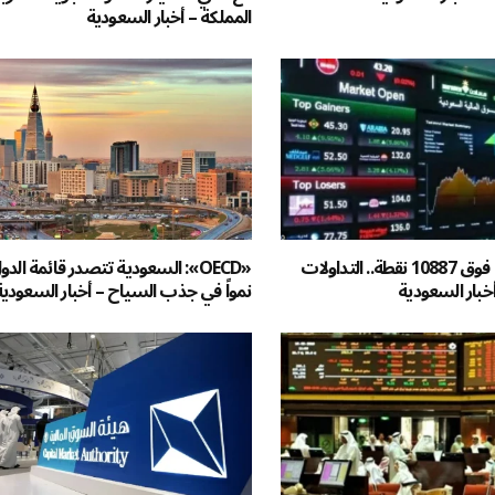
المملكة – أخبار السعودية
أسهم السعودية فوق 10887 نقطة.. التداولات
«OECD»: السعودية تتصدر قائمة الدول
نمواً في جذب السياح – أخبار السعودية