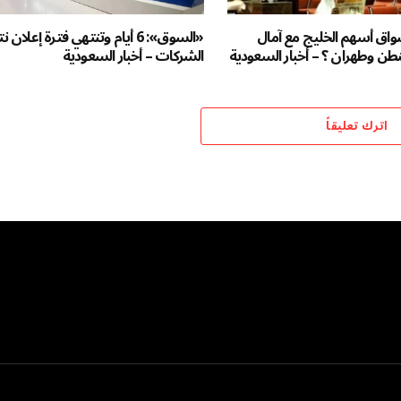
اق أسهم الخليج مع آمال
«السوق»: 6 أيام وتنتهي فترة إعلان ن
نطن وطهران ؟ – أخبار السعودية
الشركات – أخبار السعودية
اترك تعليقاً