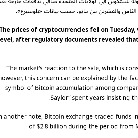
ة للبيتكوين في الولايات المتحدة صافي تدفقات خارجة بقي
The prices of cryptocurrencies fell on Tuesday,
level, after regulatory documents revealed that
The market’s reaction to the sale, which is con
however, this concern can be explained by the fac
symbol of Bitcoin accumulation among compani
Saylor” spent years insisting t
 another note, Bitcoin exchange-traded funds in
of $2.8 billion during the period from