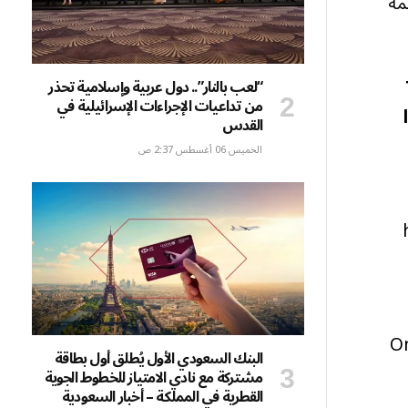
مة
“لعب بالنار”.. دول عربية وإسلامية تحذر
من تداعيات الإجراءات الإسرائيلية في
القدس
الخميس 06 أغسطس 2:37 ص
On
البنك السعودي الأول يُطلق أول بطاقة
مشتركة مع نادي الامتياز للخطوط الجوية
القطرية في المملكة – أخبار السعودية