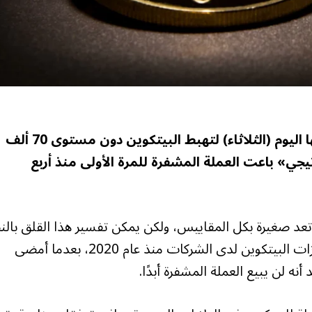
انخفضت أسعار العملات المشفرة في تعاملاتها اليوم (الثلاثاء) لتهبط البيتكوين دون مستوى 70 ألف
جي» باعت العملة المشفرة للمرة الأولى منذ أربع
تعد صغيرة بكل المقاييس، ولكن يمكن تفسير هذا القلق بالن
إلى أن «إستراتيجي» لطالما اعتبرت رمزًا لتراكم حيازات البيتكوين لدى الشركات منذ عام 2020، بعدما أمضى
 لن يبيع العملة المشفرة أبدًا.