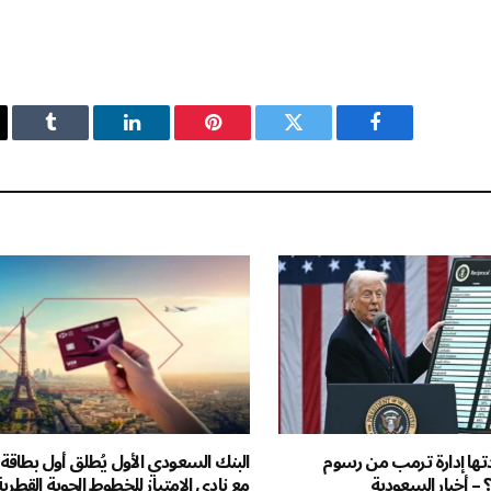
فيسبوك
تويتر
بينتيريست
لينكدإن
Tumblr
ردتها إدارة ترمب من رسوم
البنك السعودي الأول يُطلق أول بطاقة
؟ – أخبار السعودية
مع نادي الامتياز للخطوط الجوية القطري