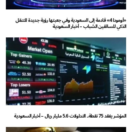
«أومودا 4» قادمة إلى السعودية وفي جعبتها رؤية جديدة للتنقل
الذكي للسائقين الشباب – أخبار السعودية
المؤشر يفقد 75 نقطة.. التداولات 5.6 مليار ريال – أخبار السعودية