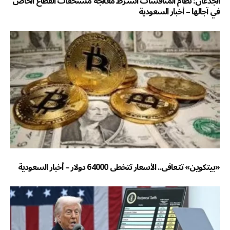
الجدعان: نظام المنافسات اشترط معالجة مستحقات القطاع الخاص
في آجالها – أخبار السعودية
«بيتكوين» تتعافى.. الأسعار تتخطى 64000 دولار – أخبار السعودية