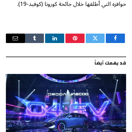
حوافزه التي أطلقها خلال جائحة كورونا (كوفيد-19).
فيسبوك
تويتر
بينتيريست
لينكدإن
Tumblr
البريد
الإلكترو
قد يهمك أيضاً