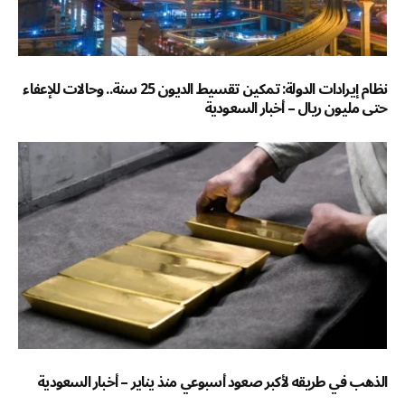
نظام إيرادات الدولة: تمكين تقسيط الديون 25 سنة.. وحالات للإعفاء
حتى مليون ريال – أخبار السعودية
الذهب في طريقه لأكبر صعود أسبوعي منذ يناير – أخبار السعودية