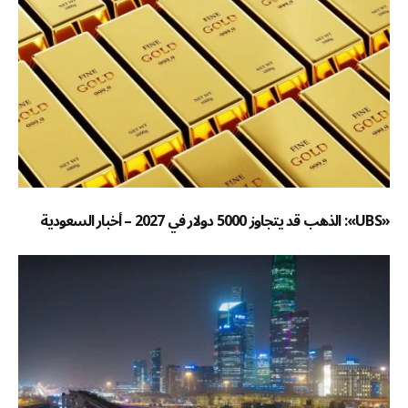
«UBS»: الذهب قد يتجاوز 5000 دولار في 2027 – أخبار السعودية