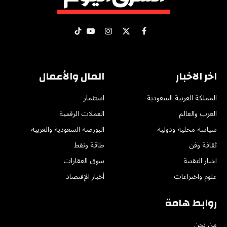
X
فيسبوك
الانستغرام
يوتيوب
تيكتوك
(Twitter)
اخر الاخبار
المال والأعمال
المملكة العربية السعودية
استثمار
العرب والعالم
العملات الرقمية
سياسة محلية ودولية
البورصة السعودية والعربية
ثقافة وفن
طاقة ونفط
اخبار التقنية
سوق العقارات
علوم واختراعات
أخبار الإقتصاد
روابط هامة
من نحن